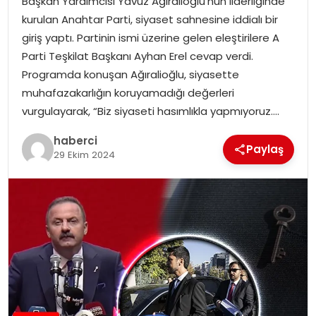
Başkan Yardımcısı Yavuz Ağıralioğlu’nun liderliğinde
SAĞLIK
kurulan Anahtar Parti, siyaset sahnesine iddialı bir
giriş yaptı. Partinin ismi üzerine gelen eleştirilere A
SIYASET
Parti Teşkilat Başkanı Ayhan Erel cevap verdi.
Programda konuşan Ağıralioğlu, siyasette
SPOR
muhafazakarlığın koruyamadığı değerleri
vurgulayarak, “Biz siyaseti hasımlıkla yapmıyoruz….
TEKNOLOJI
haberci
Paylaş
YAŞAM
29 Ekim 2024