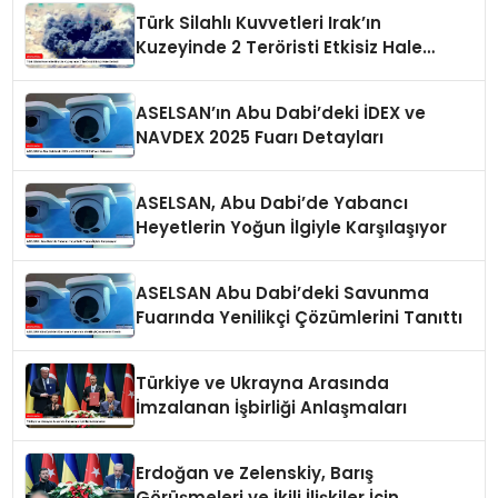
Türk Silahlı Kuvvetleri Irak’ın
Kuzeyinde 2 Teröristi Etkisiz Hale
Getirdi
ASELSAN’ın Abu Dabi’deki İDEX ve
NAVDEX 2025 Fuarı Detayları
ASELSAN, Abu Dabi’de Yabancı
Heyetlerin Yoğun İlgiyle Karşılaşıyor
ASELSAN Abu Dabi’deki Savunma
Fuarında Yenilikçi Çözümlerini Tanıttı
Türkiye ve Ukrayna Arasında
İmzalanan İşbirliği Anlaşmaları
Erdoğan ve Zelenskiy, Barış
Görüşmeleri ve İkili İlişkiler İçin