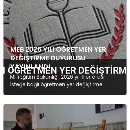
SAĞLIK
SIYASET
SPOR
TEKNOLOJI
MEB 2026 YILI ÖĞRETMEN YER
DEĞIŞTIRME DUYURUSU
YAŞAM
YAYINLANDI
Milli Eğitim Bakanlığı, 2026 yılı iller arası
isteğe bağlı öğretmen yer değiştirme
takvimini açıkladı. Başvurular 14-20
Mayıs'ta alınacak, sonuçlar 22 Mayıs'ta
ilan edilecek.