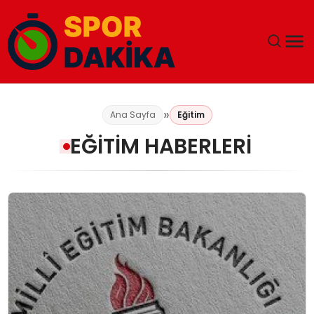
ANA SAYFA
Ana Sayfa
Eğitim
GÜNDEM
EĞITIM HABERLERI
DÜNYA
EĞITIM
EKONOMI
MAGAZIN