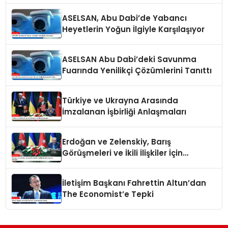
ASELSAN, Abu Dabi’de Yabancı
Heyetlerin Yoğun İlgiyle Karşılaşıyor
ASELSAN Abu Dabi’deki Savunma
Fuarında Yenilikçi Çözümlerini Tanıttı
Türkiye ve Ukrayna Arasında
İmzalanan İşbirliği Anlaşmaları
Erdoğan ve Zelenskiy, Barış
Görüşmeleri ve İkili İlişkiler İçin
Anlaşma İmzaladı
İletişim Başkanı Fahrettin Altun’dan
The Economist’e Tepki