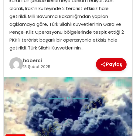
kararlı bir şekilde ilerlemeye devam ediyor. Son
SAĞLIK
olarak, Irak’ın kuzeyinde 2 terörist etkisiz hale
getirildi. Milli Savunma Bakanlığı’ndan yapılan
SIYASET
açıklamaya göre, Türk Silahlı Kuvvetleri’nin Gara ve
Pençe-Kilit Operasyonu bölgelerinde tespit ettiği 2
SPOR
PKK’lı terörist başarılı bir operasyonla etkisiz hale
getirildi. Türk Silahlı Kuvvetleri’nin…
TEKNOLOJI
haberci
Paylaş
YAŞAM
18 Şubat 2025