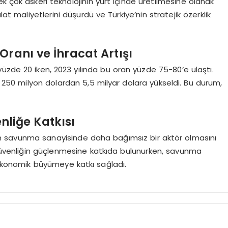
k çok askeri teknolojinin yurt içinde üretilmesine olanak
lat maliyetlerini düşürdü ve Türkiye’nin stratejik özerklik
ranı ve İhracat Artışı
yüzde 20 iken, 2023 yılında bu oran yüzde 75-80’e ulaştı.
250 milyon dolardan 5,5 milyar dolara yükseldi. Bu durum,
enliğe Katkısı
e’nin savunma sanayisinde daha bağımsız bir aktör olmasını
sal güvenliğin güçlenmesine katkıda bulunurken, savunma
 ekonomik büyümeye katkı sağladı.