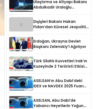
Ulaştırma ve Altyapı Bakanı
Abdulkadir Uraloğlu
Gençlerle Buluştu
Dışişleri Bakanı Hakan
Fidan’dan Küresel Jeopolitik
Durum Değerlendirmesi
Erdoğan, Ukrayna Devlet
Başkanı Zelenskiy’i Ağırlıyor
Türk Silahlı Kuvvetleri Irak’ın
Kuzeyinde 2 Teröristi Etkisiz
Hale Getirdi
ASELSAN’ın Abu Dabi’deki
İDEX ve NAVDEX 2025 Fuarı
Detayları
ASELSAN, Abu Dabi’de
Yabancı Heyetlerin Yoğun