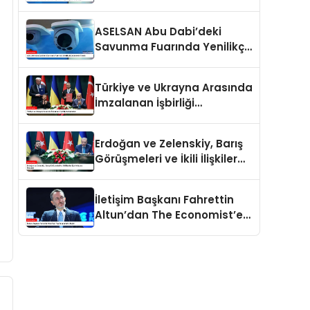
İlgiyle Karşılaşıyor
ASELSAN Abu Dabi’deki
Savunma Fuarında Yenilikçi
Çözümlerini Tanıttı
Türkiye ve Ukrayna Arasında
İmzalanan İşbirliği
Anlaşmaları
Erdoğan ve Zelenskiy, Barış
Görüşmeleri ve İkili İlişkiler
İçin Anlaşma İmzaladı
İletişim Başkanı Fahrettin
Altun’dan The Economist’e
Tepki