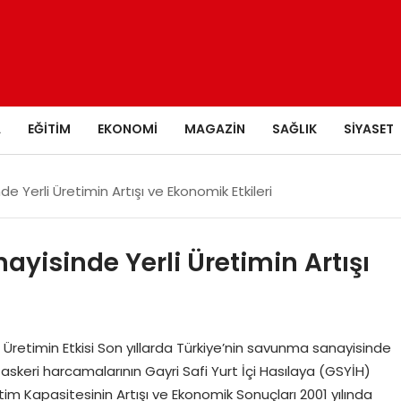
A
EĞITIM
EKONOMI
MAGAZIN
SAĞLIK
SIYASET
 Yerli Üretimin Artışı ve Ekonomik Etkileri
yisinde Yerli Üretimin Artışı
 Üretimin Etkisi Son yıllarda Türkiye’nin savunma sanayisinde
in askeri harcamalarının Gayri Safi Yurt İçi Hasılaya (GSYİH)
im Kapasitesinin Artışı ve Ekonomik Sonuçları 2001 yılında