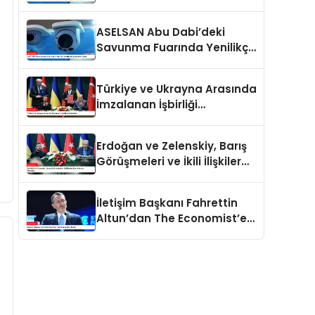
İlgiyle Karşılaşıyor
ASELSAN Abu Dabi’deki
Savunma Fuarında Yenilikçi
Çözümlerini Tanıttı
Türkiye ve Ukrayna Arasında
İmzalanan İşbirliği
Anlaşmaları
Erdoğan ve Zelenskiy, Barış
Görüşmeleri ve İkili İlişkiler
İçin Anlaşma İmzaladı
İletişim Başkanı Fahrettin
Altun’dan The Economist’e
Tepki