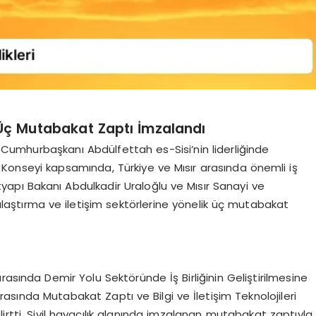
 Üç Mutabakat Zaptı İmzalandı
umhurbaşkanı Abdülfettah es-Sisi’nin liderliğinde
iği Konseyi kapsamında, Türkiye ve Mısır arasında önemli iş
ltyapı Bakanı Abdulkadir Uraloğlu ve Mısır Sanayi ve
 ulaştırma ve iletişim sektörlerine yönelik üç mutabakat
asında Demir Yolu Sektöründe İş Birliğinin Geliştirilmesine
 Arasında Mutabakat Zaptı ve Bilgi ve İletişim Teknolojileri
irtti. Sivil havacılık alanında imzalanan mutabakat zaptıyla