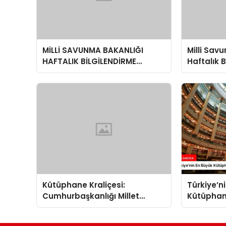
MİLLİ SAVUNMA BAKANLIĞI
Milli Sav
HAFTALIK BİLGİLENDİRME
Haftalık 
TOPLANTISI
Toplantı
Değerlen
Kütüphane Kraliçesi:
Türkiye’n
Cumhurbaşkanlığı Millet
Kütüphane
Kütüphanesi
Kütüphan