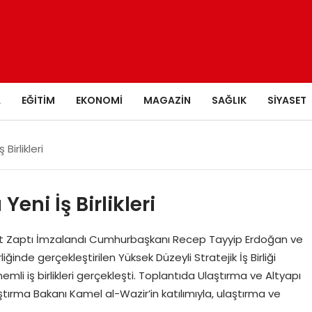
A
EĞITIM
EKONOMI
MAGAZIN
SAĞLIK
SIYASET
Birlikleri
eni İş Birlikleri
kat Zaptı İmzalandı Cumhurbaşkanı Recep Tayyip Erdoğan ve
ğinde gerçekleştirilen Yüksek Düzeyli Stratejik İş Birliği
li iş birlikleri gerçekleşti. Toplantıda Ulaştırma ve Altyapı
ştırma Bakanı Kamel al-Wazir’in katılımıyla, ulaştırma ve