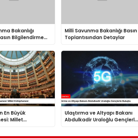
unma Bakanlığı
Milli Savunma Bakanlığı Basın
Basın Bilgilendirme
Toplantısından Detaylar
sında
dirmeler
in En Büyük
Ulaştırma ve Altyapı Bakanı
si: Millet
Abdulkadir Uraloğlu Gençlerle
esi
Buluştu