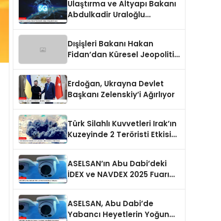
Ulaştırma ve Altyapı Bakanı
Abdulkadir Uraloğlu
Gençlerle Buluştu
Dışişleri Bakanı Hakan
Fidan’dan Küresel Jeopolitik
Durum Değerlendirmesi
Erdoğan, Ukrayna Devlet
Başkanı Zelenskiy’i Ağırlıyor
Türk Silahlı Kuvvetleri Irak’ın
Kuzeyinde 2 Teröristi Etkisiz
Hale Getirdi
ASELSAN’ın Abu Dabi’deki
İDEX ve NAVDEX 2025 Fuarı
Detayları
ASELSAN, Abu Dabi’de
Yabancı Heyetlerin Yoğun