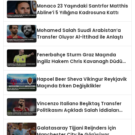
Monaco 23 Yaşındaki Santrfor Matthis
Abline’i 5 Yıllığına Kadrosuna Kattı
Mohamed Salah Suudi Arabistan’a
Transfer Oluyor Al-İttihad ile Anlaştı
Fenerbahçe Sturm Graz Maçında
İngiliz Hakem Chris Kavanagh Düdük
Çalacak
Hapoel Beer Sheva Vikingur Reykjavik
Maçında Erken Değişiklikler
Vincenzo Italiano Beşiktaş Transfer
Politikasını Açıkladı Salah İddiaları
Hakkında Konuştu
Galatasaray Tijjani Reijnders İçin
Manchester City İle Görüşüyor