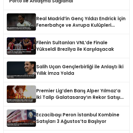
Porto ile Anlaşma Sağlandı
Real Madrid’in Genç Yıldızı Endrick İçin
Fenerbahçe ve Avrupa Kulüpleri
Devrede
Filenin Sultanları VNL’de Finale
Yükseldi Brezilya ile Karşılaşacak
Salih Uçan Gençlerbirliği ile Anlaştı İki
Yıllık İmza Yolda
Premier Lig’den Barış Alper Yılmaz’a
İki Talip Galatasaray’ın Rekor Satışını
Zorlayabilir
Eczacibaşı Peron İstanbul Kombine
Satışları 3 Ağustos’ta Başlıyor