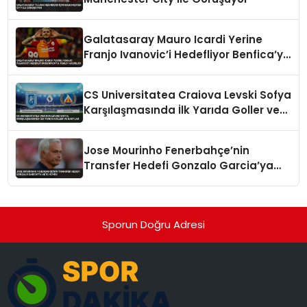
Galatasaray Mauro Icardi Yerine
Franjo Ivanovic’i Hedefliyor Benfica’ya
Teklif Hazırlığı
CS Universitatea Craiova Levski Sofya
Karşılaşmasında İlk Yarıda Goller ve
Kartlar
Jose Mourinho Fenerbahçe’nin
Transfer Hedefi Gonzalo Garcia’ya
Veto Koydu
Sporun Doğru Adresi