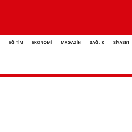
A
EĞITIM
EKONOMI
MAGAZIN
SAĞLIK
SIYASET