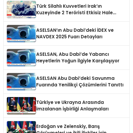
Türk Silahlı Kuvvetleri Irak’ın
Kuzeyinde 2 Teröristi Etkisiz Hale
Getirdi
ASELSAN’ın Abu Dabi’deki İDEX ve
NAVDEX 2025 Fuarı Detayları
ASELSAN, Abu Dabi’de Yabancı
Heyetlerin Yoğun İlgiyle Karşılaşıyor
ASELSAN Abu Dabi’deki Savunma
Fuarında Yenilikçi Çözümlerini Tanıttı
Türkiye ve Ukrayna Arasında
İmzalanan İşbirliği Anlaşmaları
Erdoğan ve Zelenskiy, Barış
Görüşmeleri ve İkili İlişkiler İçin