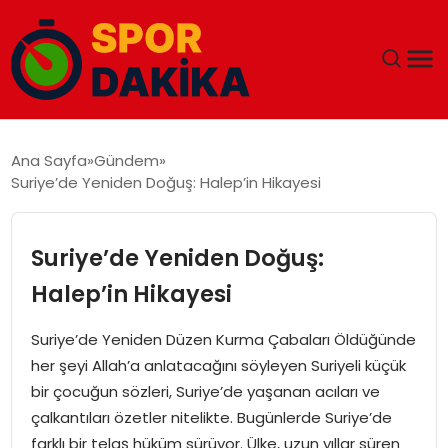
ANA SAYFA
Ana Sayfa
Gündem
Suriye’de Yeniden Doğuş: Halep’in Hikayesi
GÜNDEM
DÜNYA
Suriye’de Yeniden Doğuş:
Halep’in Hikayesi
EĞITIM
Suriye’de Yeniden Düzen Kurma Çabaları Öldüğünde
EKONOMI
her şeyi Allah’a anlatacağını söyleyen Suriyeli küçük
bir çocuğun sözleri, Suriye’de yaşanan acıları ve
MAGAZIN
çalkantıları özetler nitelikte. Bugünlerde Suriye’de
farklı bir telaş hüküm sürüyor. Ülke, uzun yıllar süren