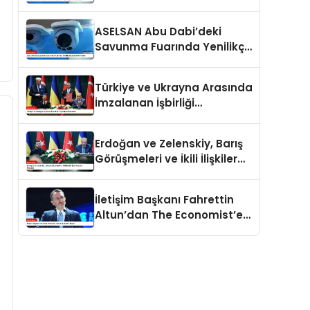
İlgiyle Karşılaşıyor
ASELSAN Abu Dabi’deki
Savunma Fuarında Yenilikçi
Çözümlerini Tanıttı
Türkiye ve Ukrayna Arasında
İmzalanan İşbirliği
Anlaşmaları
Erdoğan ve Zelenskiy, Barış
Görüşmeleri ve İkili İlişkiler
İçin Anlaşma İmzaladı
İletişim Başkanı Fahrettin
Altun’dan The Economist’e
Tepki