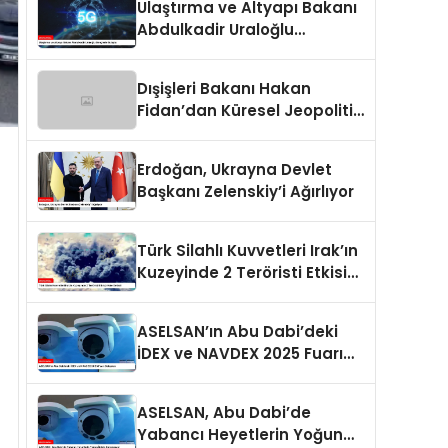
Ulaştırma ve Altyapı Bakanı
Abdulkadir Uraloğlu
Gençlerle Buluştu
Dışişleri Bakanı Hakan
Fidan’dan Küresel Jeopolitik
Durum Değerlendirmesi
Erdoğan, Ukrayna Devlet
Başkanı Zelenskiy’i Ağırlıyor
Türk Silahlı Kuvvetleri Irak’ın
Kuzeyinde 2 Teröristi Etkisiz
Hale Getirdi
ASELSAN’ın Abu Dabi’deki
İDEX ve NAVDEX 2025 Fuarı
Detayları
ASELSAN, Abu Dabi’de
Yabancı Heyetlerin Yoğun