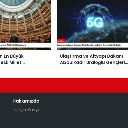
in En Büyük
Ulaştırma ve Altyapı Bakanı
si: Millet
Abdulkadir Uraloğlu Gençlerle
esi
Buluştu
Hakkımızda
İletişim
Künye