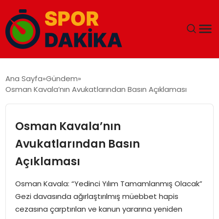
ANA SAYFA
Ana Sayfa
Gündem
Osman Kavala’nın Avukatlarından Basın Açıklaması
GÜNDEM
DÜNYA
Osman Kavala’nın
Avukatlarından Basın
EĞITIM
Açıklaması
EKONOMI
Osman Kavala: “Yedinci Yılım Tamamlanmış Olacak”
Gezi davasında ağırlaştırılmış müebbet hapis
MAGAZIN
cezasına çarptırılan ve kanun yararına yeniden