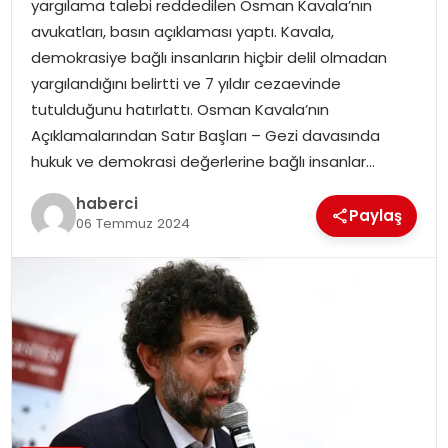
yargılama talebi reddedilen Osman Kavala’nın
SAĞLIK
avukatları, basın açıklaması yaptı. Kavala,
demokrasiye bağlı insanların hiçbir delil olmadan
SIYASET
yargılandığını belirtti ve 7 yıldır cezaevinde
tutulduğunu hatırlattı. Osman Kavala’nın
SPOR
Açıklamalarından Satır Başları – Gezi davasında
hukuk ve demokrasi değerlerine bağlı insanlar…
TEKNOLOJI
haberci
Paylaş
YAŞAM
06 Temmuz 2024