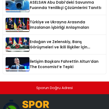
ASELSAN Abu Dabi’deki Savunma
Fuarında Yenilikçi Çözümlerini Tanıttı
Türkiye ve Ukrayna Arasında
İmzalanan İşbirliği Anlaşmaları
Erdoğan ve Zelenskiy, Barış
Görüşmeleri ve İkili İlişkiler İçin
Anlaşma İmzaladı
İletişim Başkanı Fahrettin Altun’dan
The Economist’e Tepki
Sporun Doğru Adresi