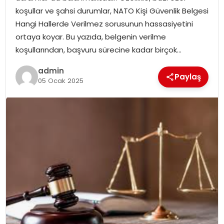
SAĞLIK
koşullar ve şahsi durumlar, NATO Kişi Güvenlik Belgesi
Hangi Hallerde Verilmez sorusunun hassasiyetini
SIYASET
ortaya koyar. Bu yazıda, belgenin verilme
koşullarından, başvuru sürecine kadar birçok…
SPOR
admin
Paylaş
05 Ocak 2025
TEKNOLOJI
YAŞAM