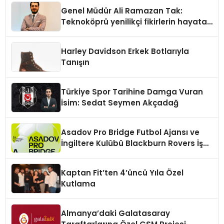
Genel Müdür Ali Ramazan Tak:
Teknoköprü yenilikçi fikirlerin hayata
geçmesini sağlıyor
Harley Davidson Erkek Botlarıyla
Tanışın
Türkiye Spor Tarihine Damga Vuran
İsim: Sedat Seymen Akçadağ
Asadov Pro Bridge Futbol Ajansı ve
İngiltere Kulübü Blackburn Rovers İş
Birliğine İmza Attı
Kaptan Fit’ten 4’üncü Yıla Özel
Kutlama
Almanya’daki Galatasaray