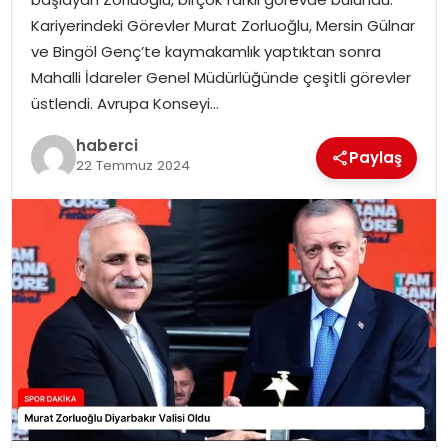
SAĞLIK
Kariyerindeki Görevler Murat Zorluoğlu, Mersin Gülnar
ve Bingöl Genç’te kaymakamlık yaptıktan sonra
SIYASET
Mahalli İdareler Genel Müdürlüğünde çeşitli görevler
üstlendi. Avrupa Konseyi…
SPOR
haberci
Paylaş
TEKNOLOJI
22 Temmuz 2024
YAŞAM