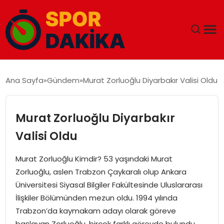
ANA SAYFA
Ana Sayfa
Gündem
Murat Zorluoğlu Diyarbakır Valisi Oldu
GÜNDEM
Murat Zorluoğlu Diyarbakır
DÜNYA
Valisi Oldu
EĞITIM
Murat Zorluoğlu Kimdir? 53 yaşındaki Murat
Zorluoğlu, aslen Trabzon Çaykaralı olup Ankara
EKONOMI
Üniversitesi Siyasal Bilgiler Fakültesinde Uluslararası
İlişkiler Bölümünden mezun oldu. 1994 yılında
MAGAZIN
Trabzon’da kaymakam adayı olarak göreve
başlayan Zorluoğlu, birçok farklı görevde bulundu.