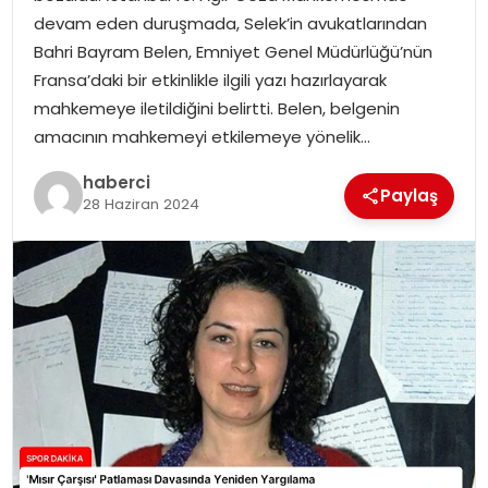
SAĞLIK
devam eden duruşmada, Selek’in avukatlarından
Bahri Bayram Belen, Emniyet Genel Müdürlüğü’nün
SIYASET
Fransa’daki bir etkinlikle ilgili yazı hazırlayarak
mahkemeye iletildiğini belirtti. Belen, belgenin
SPOR
amacının mahkemeyi etkilemeye yönelik…
TEKNOLOJI
haberci
Paylaş
28 Haziran 2024
YAŞAM