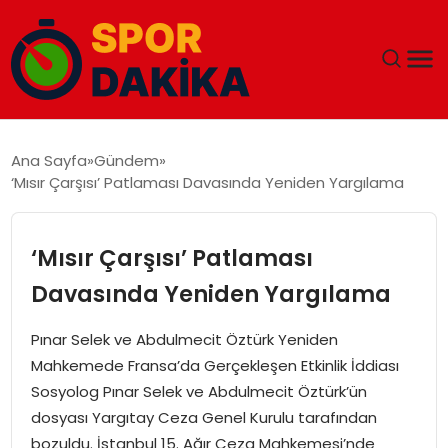
ANA SAYFA
Ana Sayfa
Gündem
‘Mısır Çarşısı’ Patlaması Davasında Yeniden Yargılama
GÜNDEM
DÜNYA
‘Mısır Çarşısı’ Patlaması
Davasında Yeniden Yargılama
EĞITIM
Pınar Selek ve Abdulmecit Öztürk Yeniden
EKONOMI
Mahkemede Fransa’da Gerçekleşen Etkinlik İddiası
Sosyolog Pınar Selek ve Abdulmecit Öztürk’ün
MAGAZIN
dosyası Yargıtay Ceza Genel Kurulu tarafından
bozuldu. İstanbul 15. Ağır Ceza Mahkemesi’nde