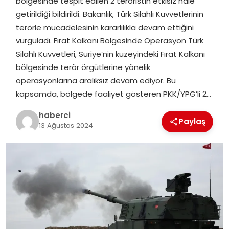
bölgesinde tespit edilen 2 teröristin etkisiz hale
SAĞLIK
getirildiği bildirildi. Bakanlık, Türk Silahlı Kuvvetlerinin
terörle mücadelesinin kararlılıkla devam ettiğini
SIYASET
vurguladı. Fırat Kalkanı Bölgesinde Operasyon Türk
Silahlı Kuvvetleri, Suriye’nin kuzeyindeki Fırat Kalkanı
SPOR
bölgesinde terör örgütlerine yönelik
operasyonlarına aralıksız devam ediyor. Bu
TEKNOLOJI
kapsamda, bölgede faaliyet gösteren PKK/YPG’li 2…
YAŞAM
haberci
Paylaş
13 Ağustos 2024