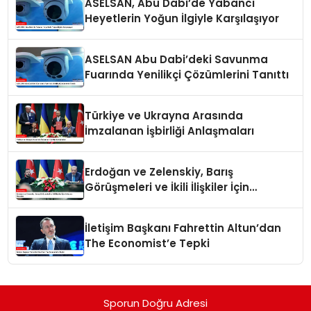
ASELSAN, Abu Dabi’de Yabancı
Heyetlerin Yoğun İlgiyle Karşılaşıyor
ASELSAN Abu Dabi’deki Savunma
Fuarında Yenilikçi Çözümlerini Tanıttı
Türkiye ve Ukrayna Arasında
İmzalanan İşbirliği Anlaşmaları
Erdoğan ve Zelenskiy, Barış
Görüşmeleri ve İkili İlişkiler İçin
Anlaşma İmzaladı
İletişim Başkanı Fahrettin Altun’dan
The Economist’e Tepki
Sporun Doğru Adresi