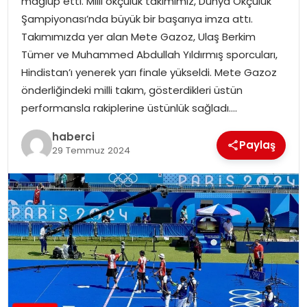
mağlup etti. Milli okçuluk takımımız, Dünya Okçuluk
SAĞLIK
Şampiyonası’nda büyük bir başarıya imza attı.
Takımımızda yer alan Mete Gazoz, Ulaş Berkim
SIYASET
Tümer ve Muhammed Abdullah Yıldırmış sporcuları,
Hindistan’ı yenerek yarı finale yükseldi. Mete Gazoz
SPOR
önderliğindeki milli takım, gösterdikleri üstün
performansla rakiplerine üstünlük sağladı….
TEKNOLOJI
haberci
Paylaş
YAŞAM
29 Temmuz 2024