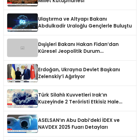
Millet Kütüphanesi
Ulaştırma ve Altyapı Bakanı
Abdulkadir Uraloğlu Gençlerle Buluştu
Dışişleri Bakanı Hakan Fidan’dan
Küresel Jeopolitik Durum
Değerlendirmesi
Erdoğan, Ukrayna Devlet Başkanı
Zelenskiy’i Ağırlıyor
Türk Silahlı Kuvvetleri Irak’ın
Kuzeyinde 2 Teröristi Etkisiz Hale
Getirdi
ASELSAN’ın Abu Dabi’deki İDEX ve
NAVDEX 2025 Fuarı Detayları