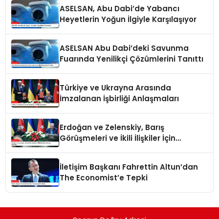
ASELSAN, Abu Dabi’de Yabancı
Heyetlerin Yoğun İlgiyle Karşılaşıyor
ASELSAN Abu Dabi’deki Savunma
Fuarında Yenilikçi Çözümlerini Tanıttı
Türkiye ve Ukrayna Arasında
İmzalanan İşbirliği Anlaşmaları
Erdoğan ve Zelenskiy, Barış
Görüşmeleri ve İkili İlişkiler İçin
Anlaşma İmzaladı
İletişim Başkanı Fahrettin Altun’dan
The Economist’e Tepki