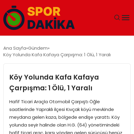
ANA SAYFA
Ana Sayfa
Gündem
Köy Yolunda Kafa Kafaya Çarpışma: 1 Ölü, 1 Yaralı
GÜNDEM
DÜNYA
Köy Yolunda Kafa Kafaya
Çarpışma: 1 Ölü, 1 Yaralı
EĞITIM
Hafif Ticari Araçla Otomobil Çarpıştı Öğle
EKONOMI
saatlerinde Yapraklı ilçesi Kıvçak köyü mevkinde
meydana gelen kaza, bölgede endişe yarattı. Köy
MAGAZIN
yolunda seyir halinde olan H.G. (64) yönetimindeki
hafif ticari araç, karşı yönden gelen sürücüsü henüz