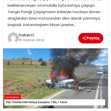
SAĞLIK
belirlenemeyen otomobille kafa kafaya çarpıştı.
Yangın Paniği Çarpışmanın etkisiyle hurdaya dönen
SIYASET
araçlardan birisi motorundan alev alarak yanmaya
başladı. Vatandaşların ihbarı üzerine…
SPOR
haberci
Paylaş
15 Haziran 2024
TEKNOLOJI
YAŞAM