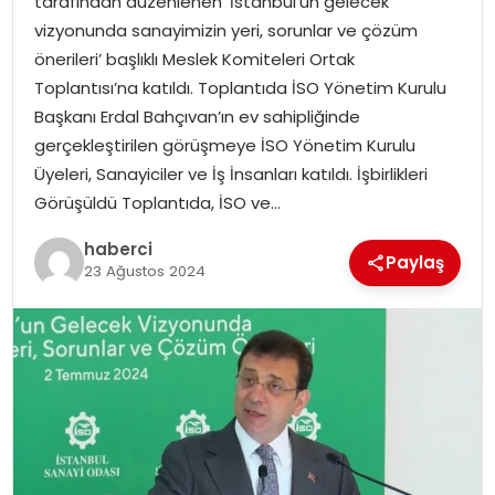
tarafından düzenlenen ‘İstanbul’un gelecek
SAĞLIK
vizyonunda sanayimizin yeri, sorunlar ve çözüm
önerileri’ başlıklı Meslek Komiteleri Ortak
SIYASET
Toplantısı’na katıldı. Toplantıda İSO Yönetim Kurulu
Başkanı Erdal Bahçıvan’ın ev sahipliğinde
SPOR
gerçekleştirilen görüşmeye İSO Yönetim Kurulu
Üyeleri, Sanayiciler ve İş İnsanları katıldı. İşbirlikleri
TEKNOLOJI
Görüşüldü Toplantıda, İSO ve…
YAŞAM
haberci
Paylaş
23 Ağustos 2024