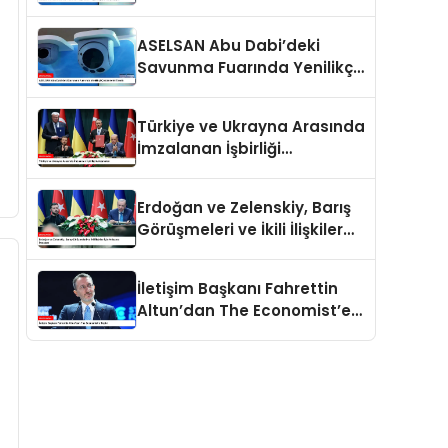
İlgiyle Karşılaşıyor
ASELSAN Abu Dabi’deki
Savunma Fuarında Yenilikçi
Çözümlerini Tanıttı
Türkiye ve Ukrayna Arasında
İmzalanan İşbirliği
Anlaşmaları
Erdoğan ve Zelenskiy, Barış
Görüşmeleri ve İkili İlişkiler
İçin Anlaşma İmzaladı
İletişim Başkanı Fahrettin
Altun’dan The Economist’e
Tepki