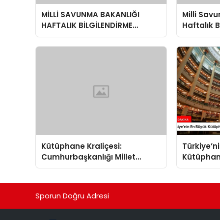
MİLLİ SAVUNMA BAKANLIĞI
Milli Sav
HAFTALIK BİLGİLENDİRME
Haftalık 
TOPLANTISI
Toplantı
Değerlen
Kütüphane Kraliçesi:
Türkiye’n
Cumhurbaşkanlığı Millet
Kütüphane
Kütüphanesi
Kütüphan
Sporun Doğru Adresi