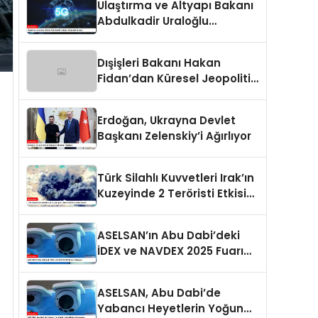
Ulaştırma ve Altyapı Bakanı
Abdulkadir Uraloğlu
Gençlerle Buluştu
Dışişleri Bakanı Hakan
Fidan’dan Küresel Jeopolitik
Durum Değerlendirmesi
Erdoğan, Ukrayna Devlet
Başkanı Zelenskiy’i Ağırlıyor
Türk Silahlı Kuvvetleri Irak’ın
Kuzeyinde 2 Teröristi Etkisiz
Hale Getirdi
ASELSAN’ın Abu Dabi’deki
İDEX ve NAVDEX 2025 Fuarı
Detayları
ASELSAN, Abu Dabi’de
Yabancı Heyetlerin Yoğun