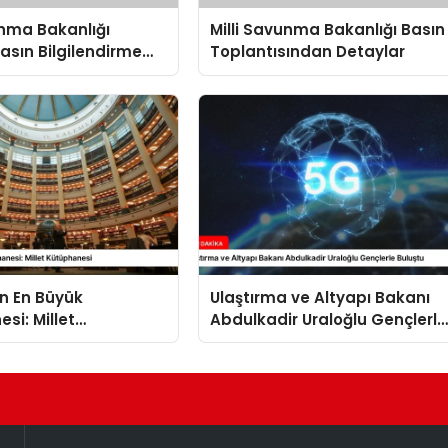
unma Bakanlığı
Milli Savunma Bakanlığı Basın
Basın Bilgilendirme
Toplantısından Detaylar
sında
dirmeler
in En Büyük
Ulaştırma ve Altyapı Bakanı
si: Millet
Abdulkadir Uraloğlu Gençlerle
esi
Buluştu