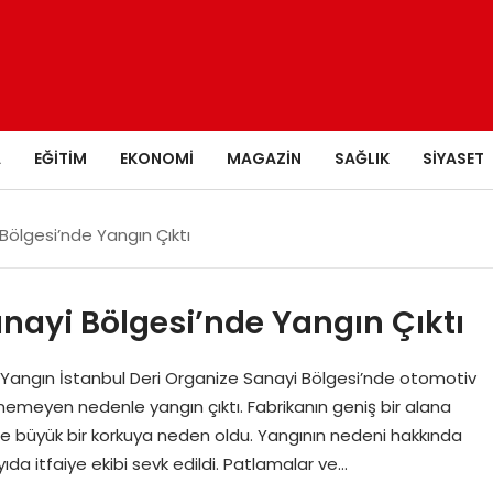
A
EĞITIM
EKONOMI
MAGAZIN
SAĞLIK
SIYASET
Bölgesi’nde Yangın Çıktı
anayi Bölgesi’nde Yangın Çıktı
Yangın İstanbul Deri Organize Sanayi Bölgesi’nde otomotiv
nemeyen nedenle yangın çıktı. Fabrikanın geniş bir alana
ede büyük bir korkuya neden oldu. Yangının nedeni hakkında
da itfaiye ekibi sevk edildi. Patlamalar ve…