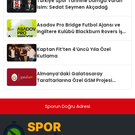
Türkiye Spor Tarihine Damga Vuran
İsim: Sedat Seymen Akçadağ
Asadov Pro Bridge Futbol Ajansı ve
İngiltere Kulübü Blackburn Rovers İş
Birliğine İmza Attı
Kaptan Fit’ten 4’üncü Yıla Özel
Kutlama
Almanya’daki Galatasaray
Taraftarlarına Özel GSM Projesi
“Galatalk” Hizmete Sunuldu
Sporun Doğru Adresi