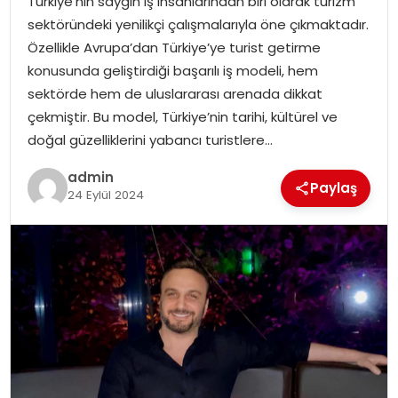
Türkiye’nin saygın iş insanlarından biri olarak turizm
SAĞLIK
sektöründeki yenilikçi çalışmalarıyla öne çıkmaktadır.
Özellikle Avrupa’dan Türkiye’ye turist getirme
SIYASET
konusunda geliştirdiği başarılı iş modeli, hem
sektörde hem de uluslararası arenada dikkat
SPOR
çekmiştir. Bu model, Türkiye’nin tarihi, kültürel ve
doğal güzelliklerini yabancı turistlere…
TEKNOLOJI
admin
Paylaş
YAŞAM
24 Eylül 2024