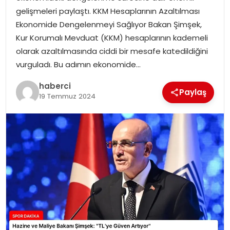
SAĞLIK
gelişmeleri paylaştı. KKM Hesaplarının Azaltılması
Ekonomide Dengelenmeyi Sağlıyor Bakan Şimşek,
SIYASET
Kur Korumalı Mevduat (KKM) hesaplarının kademeli
olarak azaltılmasında ciddi bir mesafe katedildiğini
SPOR
vurguladı. Bu adımın ekonomide…
TEKNOLOJI
haberci
Paylaş
19 Temmuz 2024
YAŞAM