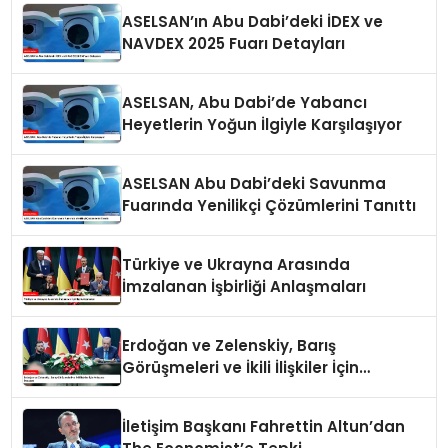
ASELSAN’ın Abu Dabi’deki İDEX ve
NAVDEX 2025 Fuarı Detayları
ASELSAN, Abu Dabi’de Yabancı
Heyetlerin Yoğun İlgiyle Karşılaşıyor
ASELSAN Abu Dabi’deki Savunma
Fuarında Yenilikçi Çözümlerini Tanıttı
Türkiye ve Ukrayna Arasında
İmzalanan İşbirliği Anlaşmaları
Erdoğan ve Zelenskiy, Barış
Görüşmeleri ve İkili İlişkiler İçin
Anlaşma İmzaladı
İletişim Başkanı Fahrettin Altun’dan