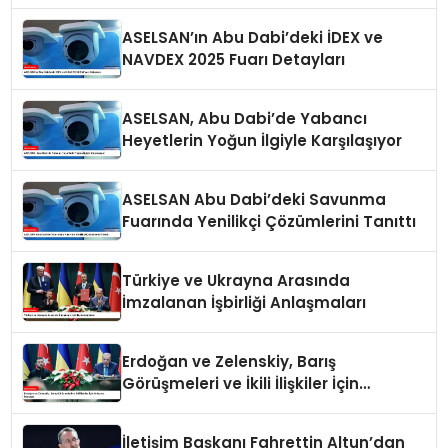
Getirdi
ASELSAN’ın Abu Dabi’deki İDEX ve
NAVDEX 2025 Fuarı Detayları
ASELSAN, Abu Dabi’de Yabancı
Heyetlerin Yoğun İlgiyle Karşılaşıyor
ASELSAN Abu Dabi’deki Savunma
Fuarında Yenilikçi Çözümlerini Tanıttı
Türkiye ve Ukrayna Arasında
İmzalanan İşbirliği Anlaşmaları
Erdoğan ve Zelenskiy, Barış
Görüşmeleri ve İkili İlişkiler İçin
Anlaşma İmzaladı
İletişim Başkanı Fahrettin Altun’dan