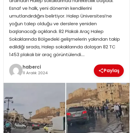
ardından Halep sokaklarında hareketlilik başladı.
SAĞLIK
Esnaf ve halk, yeni dönemin kendilerini
umutlandırdığını belirtiyor. Halep Üniversitesi’ne
SIYASET
yoğun talep olduğu ve derslere yeniden
başlanacağı açıklandı. 82 Plakalı Araç Halep
SPOR
Sokaklarında Bölgedeki gelişmelerin yakından takip
edildiği sırada, Halep sokaklarında dolaşan 82 TC
TEKNOLOJI
1453 plakalı bir araç görüntülendi….
YAŞAM
haberci
Paylaş
11 Aralık 2024