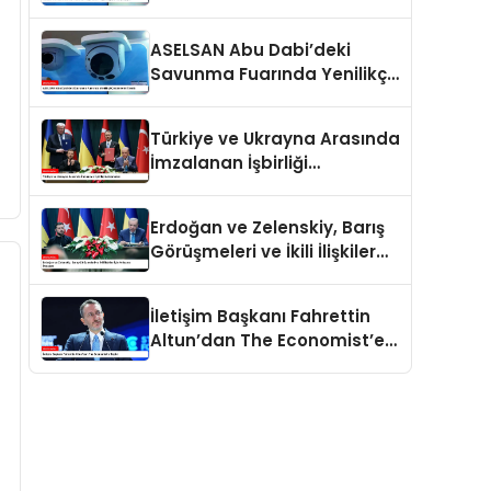
İlgiyle Karşılaşıyor
ASELSAN Abu Dabi’deki
Savunma Fuarında Yenilikçi
Çözümlerini Tanıttı
Türkiye ve Ukrayna Arasında
İmzalanan İşbirliği
Anlaşmaları
Erdoğan ve Zelenskiy, Barış
Görüşmeleri ve İkili İlişkiler
İçin Anlaşma İmzaladı
İletişim Başkanı Fahrettin
Altun’dan The Economist’e
Tepki