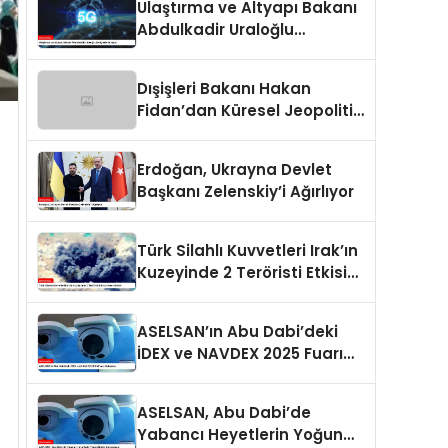
Ulaştırma ve Altyapı Bakanı
Abdulkadir Uraloğlu
Gençlerle Buluştu
Dışişleri Bakanı Hakan
Fidan’dan Küresel Jeopolitik
Durum Değerlendirmesi
Erdoğan, Ukrayna Devlet
Başkanı Zelenskiy’i Ağırlıyor
Türk Silahlı Kuvvetleri Irak’ın
Kuzeyinde 2 Teröristi Etkisiz
Hale Getirdi
ASELSAN’ın Abu Dabi’deki
İDEX ve NAVDEX 2025 Fuarı
Detayları
ASELSAN, Abu Dabi’de
Yabancı Heyetlerin Yoğun