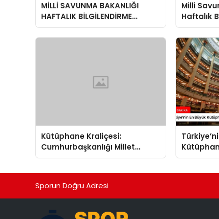
MİLLİ SAVUNMA BAKANLIĞI
Milli Sav
HAFTALIK BİLGİLENDİRME
Haftalık 
TOPLANTISI
Toplantı
Değerlen
Kütüphane Kraliçesi:
Türkiye’n
Cumhurbaşkanlığı Millet
Kütüphane
Kütüphanesi
Kütüphan
Sporun Doğru Adresi