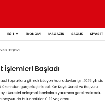
A
EĞITIM
EKONOMI
MAGAZIN
SAĞLIK
SIYASET
mleri Başladı
t İşlemleri Başladı
utsal topraklara gitmek isteyen hacı adayları için 2025 yılında
t üzerinden gerçekleştirilecek. Ön Kayıt Ücreti ve Başvuru
 kayıt ücretini anlaşmalı bankalara yatırması gerekmektedir.
la başvuruda bulunabilirler. 0-12 yaş arası…