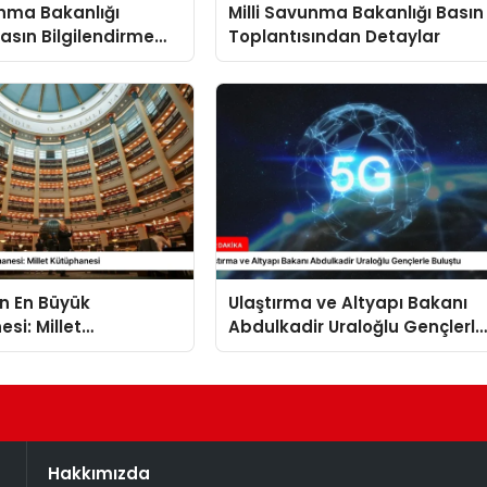
unma Bakanlığı
Milli Savunma Bakanlığı Basın
Basın Bilgilendirme
Toplantısından Detaylar
sında
dirmeler
in En Büyük
Ulaştırma ve Altyapı Bakanı
si: Millet
Abdulkadir Uraloğlu Gençlerle
esi
Buluştu
Hakkımızda