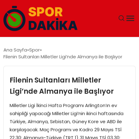
ANA SAYFA
Ana Sayfa
Spor
Filenin Sultanları Milletler Ligi’nde Almanya ile Başlıyor
GÜNDEM
DÜNYA
Filenin Sultanları Milletler
Ligi’nde Almanya ile Başlıyor
EĞITIM
Milletler Ligi İkinci Hafta Programı Arlington’ın ev
EKONOMI
sahipliği yapacağı Milletler Ligi’nin ikinci haftasında
Türkiye, Almanya, Sırbistan, Güney Kore ve ABD ile
MAGAZIN
karşılaşacak. Maç Programı ve Kadro 29 Mayıs TSİ
22.30: Almanya-Türkiye (TRT 1) 31 Mayıs TSİ 03.30: