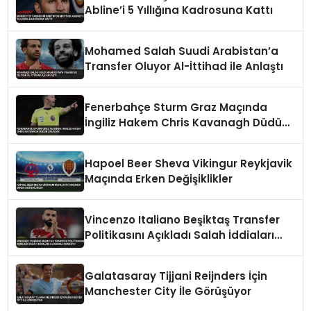
Abline’i 5 Yıllığına Kadrosuna Kattı
Mohamed Salah Suudi Arabistan’a
Transfer Oluyor Al-İttihad ile Anlaştı
Fenerbahçe Sturm Graz Maçında
İngiliz Hakem Chris Kavanagh Düdük
Çalacak
Hapoel Beer Sheva Vikingur Reykjavik
Maçında Erken Değişiklikler
Vincenzo Italiano Beşiktaş Transfer
Politikasını Açıkladı Salah İddiaları
Hakkında Konuştu
Galatasaray Tijjani Reijnders İçin
Manchester City İle Görüşüyor