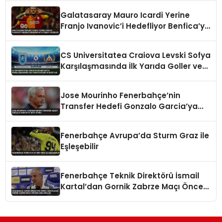
Galatasaray Mauro Icardi Yerine
Franjo Ivanovic’i Hedefliyor Benfica’ya
Teklif Hazırlığı
CS Universitatea Craiova Levski Sofya
Karşılaşmasında İlk Yarıda Goller ve
Kartlar
Jose Mourinho Fenerbahçe’nin
Transfer Hedefi Gonzalo Garcia’ya
Veto Koydu
Fenerbahçe Avrupa’da Sturm Graz ile
Eşleşebilir
Fenerbahçe Teknik Direktörü İsmail
Kartal’dan Gornik Zabrze Maçı Öncesi
Açıklamalar