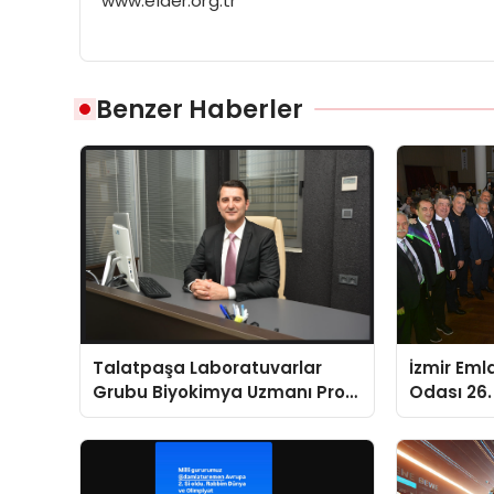
www.elder.org.tr
Benzer Haberler
Talatpaşa Laboratuvarlar
İzmir Eml
Grubu Biyokimya Uzmanı Prof.
Odası 26. 
Dr. Ahmet Var