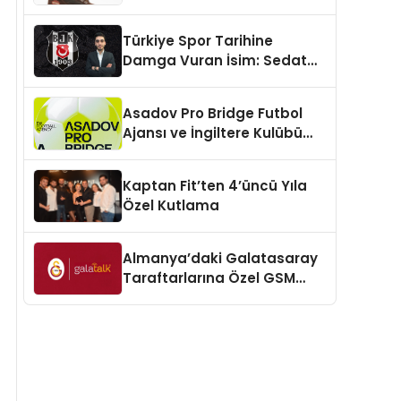
Türkiye Spor Tarihine
Damga Vuran İsim: Sedat
Seymen Akçadağ
Asadov Pro Bridge Futbol
Ajansı ve İngiltere Kulübü
Blackburn Rovers İş Birliğine
İmza Attı
Kaptan Fit’ten 4’üncü Yıla
Özel Kutlama
Almanya’daki Galatasaray
Taraftarlarına Özel GSM
Projesi “Galatalk” Hizmete
Sunuldu