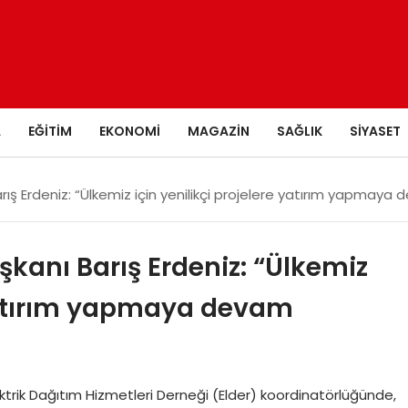
A
EĞITIM
EKONOMI
MAGAZIN
SAĞLIK
SIYASET
rış Erdeniz: “Ülkemiz için yenilikçi projelere yatırım yapmay
kanı Barış Erdeniz: “Ülkemiz
 yatırım yapmaya devam
trik Dağıtım Hizmetleri Derneği (Elder) koordinatörlüğünde,