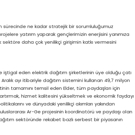
üm sürecinde ne kadar stratejik bir sorumluluğumuz
 projelere yatırım yaparak gençlerimizin enerjisini yanımıza
ek sektöre daha çok yenilikçi girişimin katkı vermesini
le iştigal eden elektrik dağıtım şirketlerinin üye olduğu çatı
 Aralık ayı itibariyle dağıtım sistemini kullanan 49,7 milyon
tinin tamamını temsil eden Elder, tüm paydaşları için
 artırmak, hizmet kalitesini yükseltmek ve ekonomik faydayı
olitikalarını ve dünyadaki yenilikçi akımları yakından
ve uluslararası Ar-Ge projesinin koordinatörü ve paydaşı olan
 dağıtım sektöründe rekabet bazlı serbest bir piyasanın