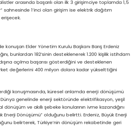
stler arasında başarılı olan ilk 3 girişimciye toplamda 1,5
” sahnesinde 1’inci olan girişim ise elektrik dağıtım
 erişecek.
e konuşan Elder Yönetim Kurulu Başkanı Barış Erdeniz
ı, bunlardan 182’sinin desteklenerek 1.200 kişilik istihdam
urtdışına açılma başarısı gösterdiğini ve desteklenen
şirket değerlerini 400 milyon dolara kadar yükselttiğini
 verdiği konuşmasında, küresel anlamda enerji dönüşümü
Dünya genelinde enerji sektöründe elektrifikasyon, yeşil
l dönüşüm ve akıllı şebeke konularının ivme kazandığını
Enerji Dönüşümü” olduğunu belirtti. Erdeniz, Büyük Enerji
ğunu belirterek, Türkiye’nin dönüşüm rekabetinde geri