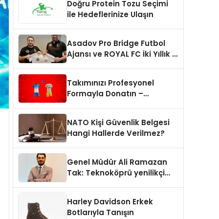
Doğru Protein Tozu Seçimi
ile Hedeflerinize Ulaşın
Asadov Pro Bridge Futbol
Ajansı ve ROYAL FC İki Yıllık İş
Birliği Anlaşması İmzaladı
Takımınızı Profesyonel
Formayla Donatın –
formasiparis.com
NATO Kişi Güvenlik Belgesi
Hangi Hallerde Verilmez?
Genel Müdür Ali Ramazan
Tak: Teknoköprü yenilikçi
fikirlerin hayata geçmesini
sağlıyor
Harley Davidson Erkek
Botlarıyla Tanışın