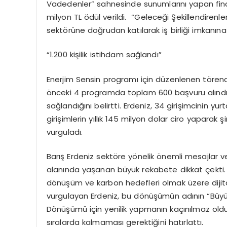
Vadedenler” sahnesinde sunumlarını yapan finali
milyon TL ödül verildi. “Geleceği Şekillendirenler
sektörüne doğrudan katılarak iş birliği imkanına
“1.200 kişilik istihdam sağlandı”
Enerjim Sensin programı için düzenlenen törend
önceki 4 programda toplam 600 başvuru alındığın
sağlandığını belirtti. Erdeniz, 34 girişimcinin y
girişimlerin yıllık 145 milyon dolar ciro yaparak 
vurguladı.
Barış Erdeniz sektöre yönelik önemli mesajlar
alanında yaşanan büyük rekabete dikkat çekti. 
dönüşüm ve karbon hedefleri olmak üzere dijita
vurgulayan Erdeniz, bu dönüşümün adının “Büyük 
Dönüşümü için yenilik yapmanın kaçınılmaz oldu
sıralarda kalmaması gerektiğini hatırlattı.