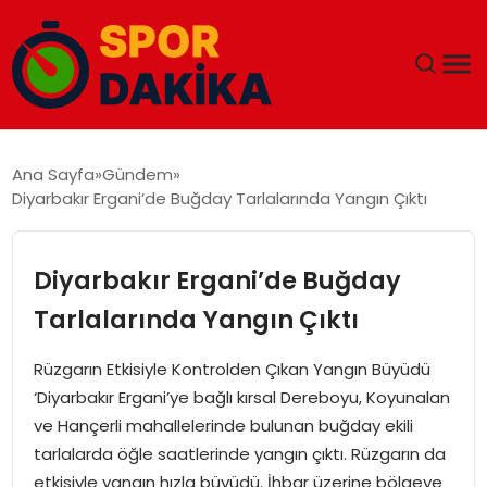
ANA SAYFA
Ana Sayfa
Gündem
Diyarbakır Ergani’de Buğday Tarlalarında Yangın Çıktı
GÜNDEM
DÜNYA
Diyarbakır Ergani’de Buğday
Tarlalarında Yangın Çıktı
EĞITIM
Rüzgarın Etkisiyle Kontrolden Çıkan Yangın Büyüdü
EKONOMI
‘Diyarbakır Ergani’ye bağlı kırsal Dereboyu, Koyunalan
ve Hançerli mahallelerinde bulunan buğday ekili
MAGAZIN
tarlalarda öğle saatlerinde yangın çıktı. Rüzgarın da
etkisiyle yangın hızla büyüdü. İhbar üzerine bölgeye