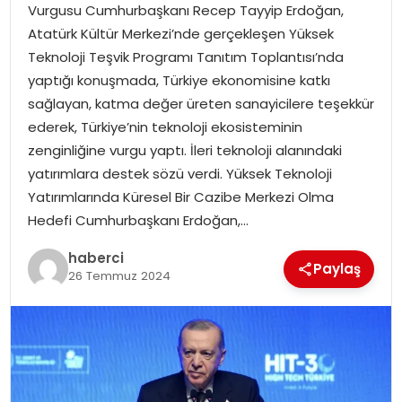
SAĞLIK
Vurgusu Cumhurbaşkanı Recep Tayyip Erdoğan,
Atatürk Kültür Merkezi’nde gerçekleşen Yüksek
SIYASET
Teknoloji Teşvik Programı Tanıtım Toplantısı’nda
yaptığı konuşmada, Türkiye ekonomisine katkı
SPOR
sağlayan, katma değer üreten sanayicilere teşekkür
ederek, Türkiye’nin teknoloji ekosisteminin
TEKNOLOJI
zenginliğine vurgu yaptı. İleri teknoloji alanındaki
yatırımlara destek sözü verdi. Yüksek Teknoloji
YAŞAM
Yatırımlarında Küresel Bir Cazibe Merkezi Olma
Hedefi Cumhurbaşkanı Erdoğan,…
haberci
Paylaş
26 Temmuz 2024