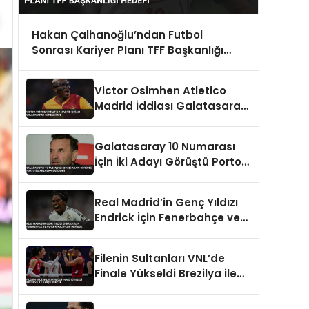
Hakan Çalhanoğlu’ndan Futbol
Sonrası Kariyer Planı TFF Başkanlığı
Hedefi
Victor Osimhen Atletico
Madrid İddiası Galatasaray
Gündeminde
Galatasaray 10 Numarası
İçin İki Adayı Görüştü Porto
ile Anlaşma Sağlandı
Real Madrid’in Genç Yıldızı
Endrick İçin Fenerbahçe ve
Avrupa Kulüpleri Devrede
Filenin Sultanları VNL’de
Finale Yükseldi Brezilya ile
Karşılaşacak