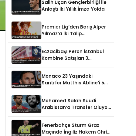
Salih Uçan Gençlerbirliği ile
Anlaştı İki Yıllık İmza Yolda
Premier Lig’den Barış Alper
Yılmaz’a İki Talip
Galatasaray’ın Rekor
Satışını Zorlayabilir
Eczacibaşı Peron İstanbul
Kombine Satışları 3
Ağustos’ta Başlıyor
Monaco 23 Yaşındaki
Santrfor Matthis Abline’i 5
Yıllığına Kadrosuna Kattı
Mohamed Salah Suudi
Arabistan’a Transfer Oluyor
Al-İttihad ile Anlaştı
Fenerbahçe Sturm Graz
Maçında İngiliz Hakem Chris