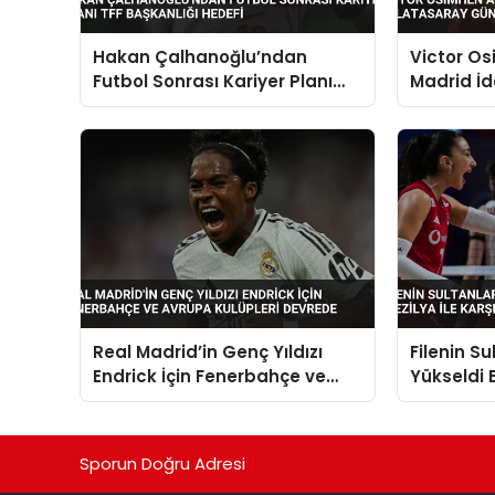
Hakan Çalhanoğlu’ndan
Victor Os
Futbol Sonrası Kariyer Planı
Madrid İd
TFF Başkanlığı Hedefi
Gündemi
Real Madrid’in Genç Yıldızı
Filenin Su
Endrick İçin Fenerbahçe ve
Yükseldi B
Avrupa Kulüpleri Devrede
Karşılaş
Sporun Doğru Adresi