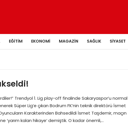
A
EĞITIM
EKONOMI
MAGAZIN
SAĞLIK
SIYASET
kseldi!
diler!” Trendyol 1. Lig play-off finalinde Sakaryaspor’u normal
nerek Süper Lig’e çıkan Bodrum FK’nin teknik direktörü İsmet
. Oyuncuların Karakterinden Bahsedildi İsmet Taşdemir, maçın
e ‘yarım kalan hikaye’ demiştik. O kadar önemli,…