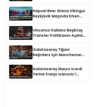
Kavanagh Düdük Çalacak
Hapoel Beer Sheva Vikingur
Reykjavik Maçında Erken
Değişiklikler
Vincenzo Italiano Beşiktaş
Transfer Politikasını Açıkladı
Salah İddiaları Hakkında
Konuştu
Galatasaray Tijjani
Reijnders İçin Manchester
City İle Görüşüyor
Galatasaray Mauro Icardi
Yerine Franjo Ivanovic’i
Hedefliyor Benfica’ya Teklif
Hazırlığı