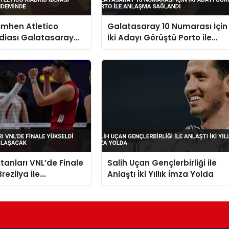
imhen Atletico
Galatasaray 10 Numarası İçin
diası Galatasaray
İki Adayı Görüştü Porto ile
nde
Anlaşma Sağlandı
ltanları VNL’de Finale
Salih Uçan Gençlerbirliği ile
rezilya ile
Anlaştı İki Yıllık İmza Yolda
acak