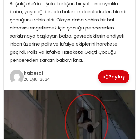
SAĞLIK
Başakşehir’de eşi ile tartışan bir yabancı uyruklu
baba, yaşadığı binada bulunan dairelerinden birinde
SIYASET
çocuğunu rehin aldı. Olayın daha vahim bir hal
almasını engellemek için çocuğu pencereden
SPOR
sarkıtmaya başlayan baba, çevredekilerin endişeli
ihbarı üzerine polis ve itfaiye ekiplerini harekete
TEKNOLOJI
geçirdi. Polis ve İtfaiye Harekete Geçti Çocuğu
pencereden sarkan babayı ikna…
YAŞAM
haberci
Paylaş
20 Eylül 2024