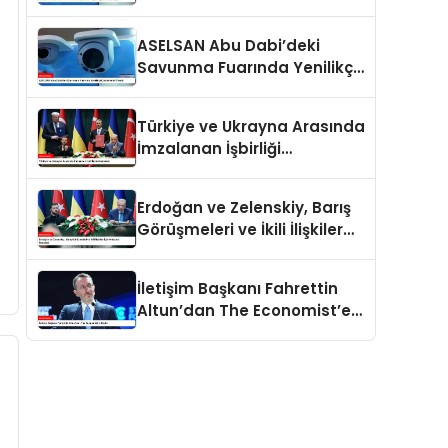
İlgiyle Karşılaşıyor
ASELSAN Abu Dabi’deki
Savunma Fuarında Yenilikçi
Çözümlerini Tanıttı
Türkiye ve Ukrayna Arasında
İmzalanan İşbirliği
Anlaşmaları
Erdoğan ve Zelenskiy, Barış
Görüşmeleri ve İkili İlişkiler
İçin Anlaşma İmzaladı
İletişim Başkanı Fahrettin
Altun’dan The Economist’e
Tepki