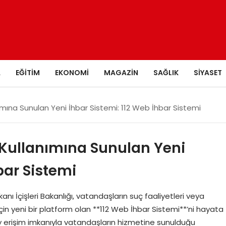
A
EĞITIM
EKONOMI
MAGAZIN
SAĞLIK
SIYASET
ımına Sunulan Yeni İhbar Sistemi: 112 Web İhbar Sistemi
 Kullanımına Sunulan Yeni
bar Sistemi
kanı İçişleri Bakanlığı, vatandaşların suç faaliyetleri veya
i için yeni bir platform olan **112 Web İhbar Sistemi**’ni hayata
lay erişim imkanıyla vatandaşların hizmetine sunulduğu