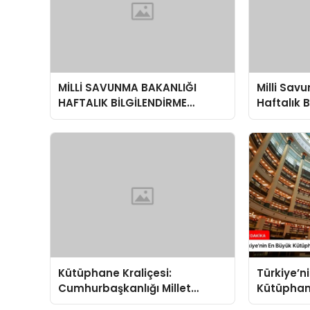
MİLLİ SAVUNMA BAKANLIĞI
Milli Sav
HAFTALIK BİLGİLENDİRME
Haftalık 
TOPLANTISI
Toplantı
Değerlen
Kütüphane Kraliçesi:
Türkiye’n
Cumhurbaşkanlığı Millet
Kütüphane
Kütüphanesi
Kütüphan