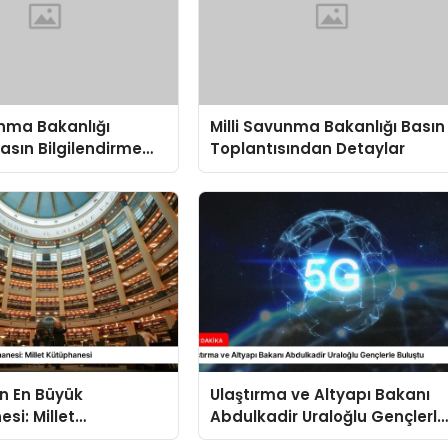
unma Bakanlığı
Milli Savunma Bakanlığı Basın
Basın Bilgilendirme
Toplantısından Detaylar
sında
dirmeler
in En Büyük
Ulaştırma ve Altyapı Bakanı
si: Millet
Abdulkadir Uraloğlu Gençlerle
esi
Buluştu