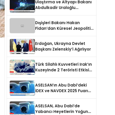
Ulaştırma ve Altyapı Bakanı
Abdulkadir Uraloğlu
Gençlerle Buluştu
Dışişleri Bakanı Hakan
Fidan’dan Küresel Jeopolitik
Durum Değerlendirmesi
Erdoğan, Ukrayna Devlet
Başkanı Zelenskiy’i Ağırlıyor
Türk Silahlı Kuvvetleri Irak’ın
Kuzeyinde 2 Teröristi Etkisiz
Hale Getirdi
ASELSAN’ın Abu Dabi’deki
İDEX ve NAVDEX 2025 Fuarı
Detayları
ASELSAN, Abu Dabi’de
Yabancı Heyetlerin Yoğun