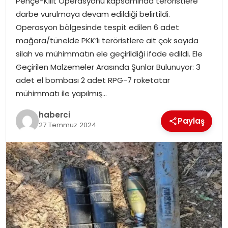
Pençe-Kilit Operasyonu kapsamında teröristlere
SAĞLIK
darbe vurulmaya devam edildiği belirtildi.
Operasyon bölgesinde tespit edilen 6 adet
SIYASET
mağara/tünelde PKK’lı teröristlere ait çok sayıda
silah ve mühimmatın ele geçirildiği ifade edildi. Ele
SPOR
Geçirilen Malzemeler Arasında Şunlar Bulunuyor: 3
adet el bombası 2 adet RPG-7 roketatar
TEKNOLOJI
mühimmatı ile yapılmış…
YAŞAM
haberci
Paylaş
27 Temmuz 2024