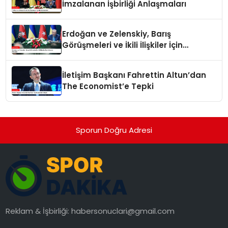
İmzalanan İşbirliği Anlaşmaları
Erdoğan ve Zelenskiy, Barış
Görüşmeleri ve İkili İlişkiler İçin
Anlaşma İmzaladı
İletişim Başkanı Fahrettin Altun’dan
The Economist’e Tepki
Sporun Doğru Adresi
Reklam & İşbirliği:
habersonuclari@gmail.com