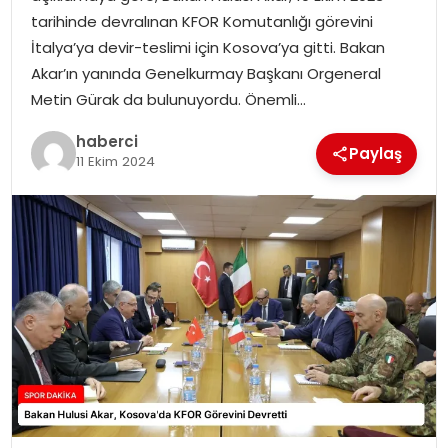
SAĞLIK
tarihinde devralınan KFOR Komutanlığı görevini
İtalya’ya devir-teslimi için Kosova’ya gitti. Bakan
SIYASET
Akar’ın yanında Genelkurmay Başkanı Orgeneral
Metin Gürak da bulunuyordu. Önemli…
SPOR
haberci
Paylaş
11 Ekim 2024
TEKNOLOJI
YAŞAM