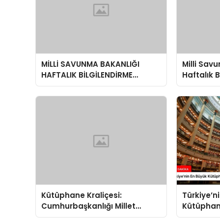
MİLLİ SAVUNMA BAKANLIĞI
Milli Sav
HAFTALIK BİLGİLENDİRME
Haftalık 
TOPLANTISI
Toplantı
Değerlen
Kütüphane Kraliçesi:
Türkiye’n
Cumhurbaşkanlığı Millet
Kütüphane
Kütüphanesi
Kütüphan