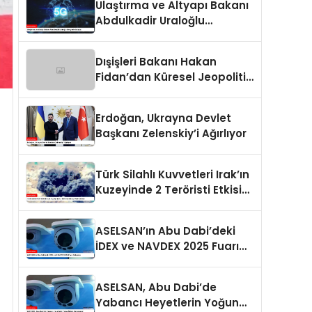
Ulaştırma ve Altyapı Bakanı
Abdulkadir Uraloğlu
Gençlerle Buluştu
Dışişleri Bakanı Hakan
Fidan’dan Küresel Jeopolitik
Durum Değerlendirmesi
Erdoğan, Ukrayna Devlet
Başkanı Zelenskiy’i Ağırlıyor
Türk Silahlı Kuvvetleri Irak’ın
Kuzeyinde 2 Teröristi Etkisiz
Hale Getirdi
ASELSAN’ın Abu Dabi’deki
İDEX ve NAVDEX 2025 Fuarı
Detayları
ASELSAN, Abu Dabi’de
Yabancı Heyetlerin Yoğun