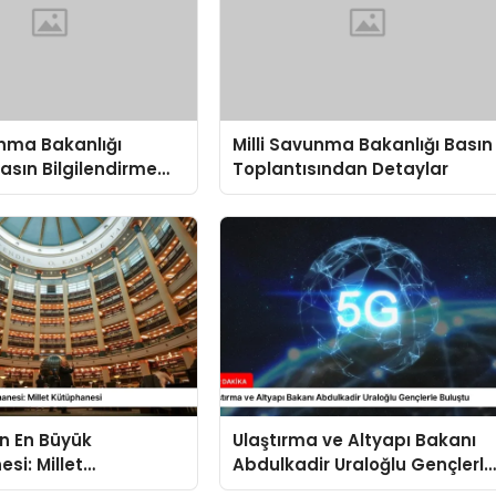
unma Bakanlığı
Milli Savunma Bakanlığı Basın
Basın Bilgilendirme
Toplantısından Detaylar
sında
dirmeler
in En Büyük
Ulaştırma ve Altyapı Bakanı
si: Millet
Abdulkadir Uraloğlu Gençlerle
esi
Buluştu