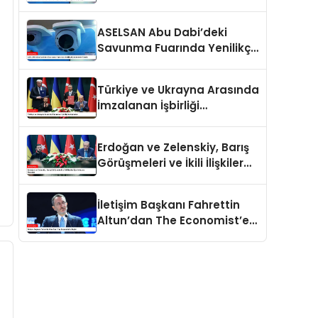
İlgiyle Karşılaşıyor
ASELSAN Abu Dabi’deki
Savunma Fuarında Yenilikçi
Çözümlerini Tanıttı
Türkiye ve Ukrayna Arasında
İmzalanan İşbirliği
Anlaşmaları
Erdoğan ve Zelenskiy, Barış
Görüşmeleri ve İkili İlişkiler
İçin Anlaşma İmzaladı
İletişim Başkanı Fahrettin
Altun’dan The Economist’e
Tepki