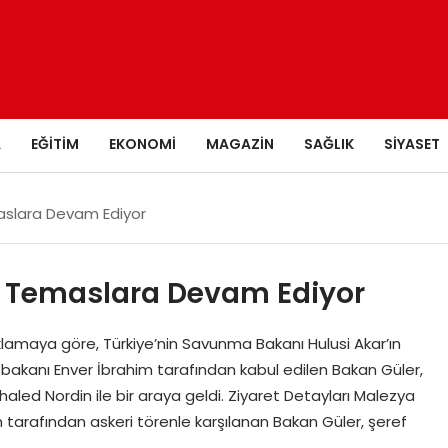
A
EĞITIM
EKONOMI
MAGAZIN
SAĞLIK
SIYASET
aslara Devam Ediyor
a Temaslara Devam Ediyor
lamaya göre, Türkiye’nin Savunma Bakanı Hulusi Akar’ın
akanı Enver İbrahim tarafından kabul edilen Bakan Güler,
 Nordin ile bir araya geldi. Ziyaret Detayları Malezya
tarafından askeri törenle karşılanan Bakan Güler, şeref