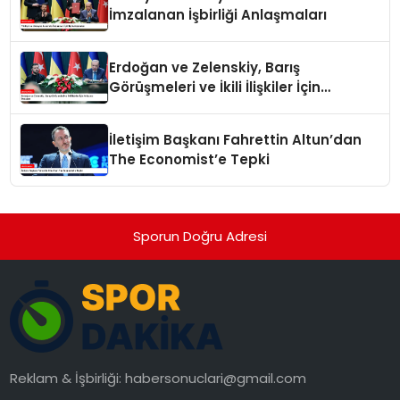
İmzalanan İşbirliği Anlaşmaları
Erdoğan ve Zelenskiy, Barış
Görüşmeleri ve İkili İlişkiler İçin
Anlaşma İmzaladı
İletişim Başkanı Fahrettin Altun’dan
The Economist’e Tepki
Sporun Doğru Adresi
Reklam & İşbirliği:
habersonuclari@gmail.com