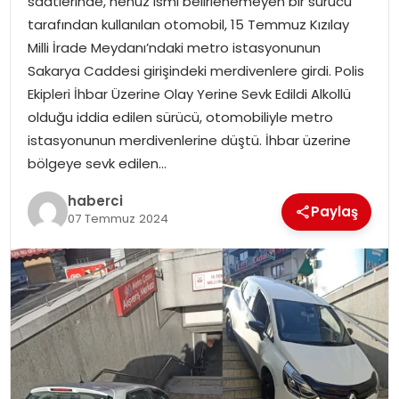
saatlerinde, henüz ismi belirlenemeyen bir sürücü
SAĞLIK
tarafından kullanılan otomobil, 15 Temmuz Kızılay
Milli İrade Meydanı’ndaki metro istasyonunun
SIYASET
Sakarya Caddesi girişindeki merdivenlere girdi. Polis
Ekipleri İhbar Üzerine Olay Yerine Sevk Edildi Alkollü
SPOR
olduğu iddia edilen sürücü, otomobiliyle metro
istasyonunun merdivenlerine düştü. İhbar üzerine
TEKNOLOJI
bölgeye sevk edilen…
YAŞAM
haberci
Paylaş
07 Temmuz 2024