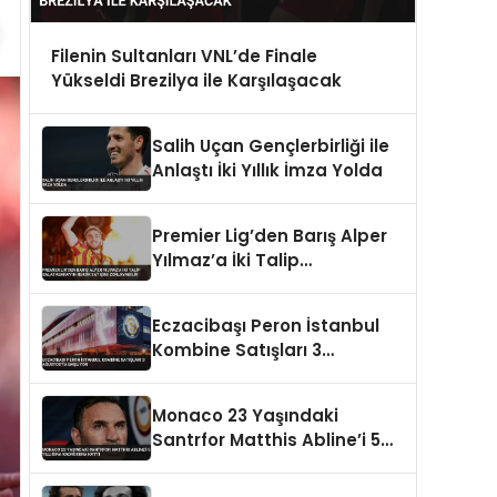
Filenin Sultanları VNL’de Finale
Yükseldi Brezilya ile Karşılaşacak
Salih Uçan Gençlerbirliği ile
Anlaştı İki Yıllık İmza Yolda
Premier Lig’den Barış Alper
Yılmaz’a İki Talip
Galatasaray’ın Rekor
Satışını Zorlayabilir
Eczacibaşı Peron İstanbul
Kombine Satışları 3
Ağustos’ta Başlıyor
Monaco 23 Yaşındaki
Santrfor Matthis Abline’i 5
Yıllığına Kadrosuna Kattı