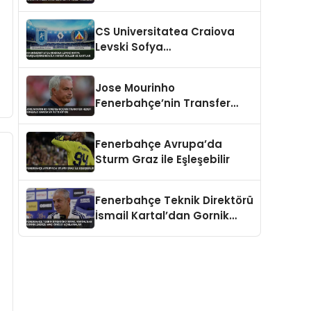
Hedefliyor Benfica’ya Teklif
Hazırlığı
CS Universitatea Craiova
Levski Sofya
Karşılaşmasında İlk Yarıda
Goller ve Kartlar
Jose Mourinho
Fenerbahçe’nin Transfer
Hedefi Gonzalo Garcia’ya
Veto Koydu
Fenerbahçe Avrupa’da
Sturm Graz ile Eşleşebilir
Fenerbahçe Teknik Direktörü
İsmail Kartal’dan Gornik
Zabrze Maçı Öncesi
Açıklamalar