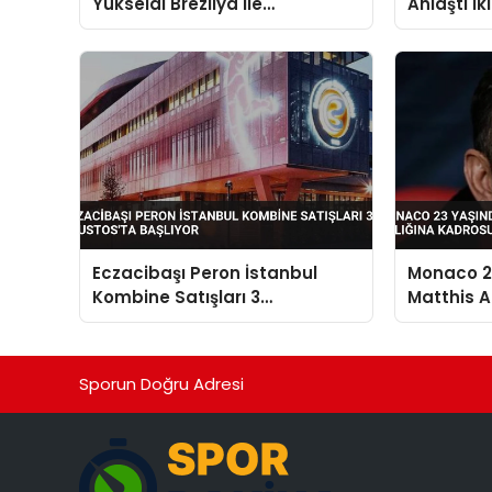
Yükseldi Brezilya ile
Anlaştı İk
Karşılaşacak
Eczacibaşı Peron İstanbul
Monaco 23
Kombine Satışları 3
Matthis Ab
Ağustos’ta Başlıyor
Kadrosun
Sporun Doğru Adresi