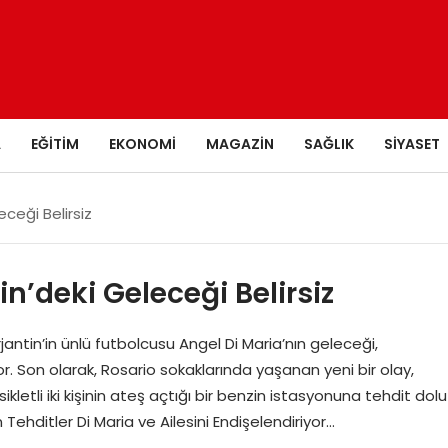
A
EĞITIM
EKONOMI
MAGAZIN
SAĞLIK
SIYASET
eceği Belirsiz
in’deki Geleceği Belirsiz
rjantin’in ünlü futbolcusu Angel Di Maria’nın geleceği,
yor. Son olarak, Rosario sokaklarında yaşanan yeni bir olay,
etli iki kişinin ateş açtığı bir benzin istasyonuna tehdit dolu
Tehditler Di Maria ve Ailesini Endişelendiriyor…