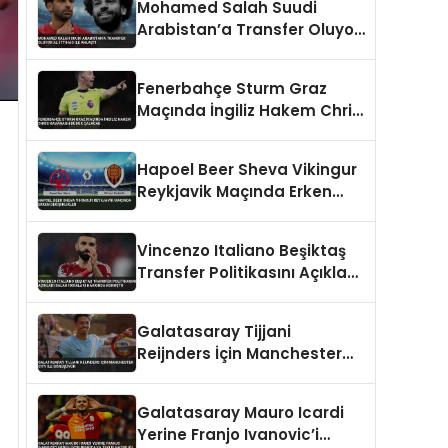
Mohamed Salah Suudi
Arabistan’a Transfer Oluyor
Al-İttihad ile Anlaştı
Fenerbahçe Sturm Graz
Maçında İngiliz Hakem Chris
Kavanagh Düdük Çalacak
Hapoel Beer Sheva Vikingur
Reykjavik Maçında Erken
Değişiklikler
Vincenzo Italiano Beşiktaş
Transfer Politikasını Açıkladı
Salah İddiaları Hakkında
Konuştu
Galatasaray Tijjani
Reijnders İçin Manchester
City İle Görüşüyor
Galatasaray Mauro Icardi
Yerine Franjo Ivanovic’i