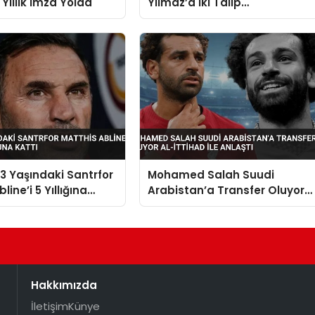
i Yıllık İmza Yolda
Yılmaz’a İki Talip
Galatasaray’ın Rekor Satışını
Zorlayabilir
 Yaşındaki Santrfor
Mohamed Salah Suudi
line’i 5 Yıllığına
Arabistan’a Transfer Oluyor
a Kattı
Al-İttihad ile Anlaştı
Hakkımızda
İletişim
Künye