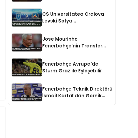
Hedefliyor Benfica’ya Teklif
Hazırlığı
CS Universitatea Craiova
Levski Sofya
Karşılaşmasında İlk Yarıda
Goller ve Kartlar
Jose Mourinho
Fenerbahçe’nin Transfer
Hedefi Gonzalo Garcia’ya
Veto Koydu
Fenerbahçe Avrupa’da
Sturm Graz ile Eşleşebilir
Fenerbahçe Teknik Direktörü
İsmail Kartal’dan Gornik
Zabrze Maçı Öncesi
Açıklamalar