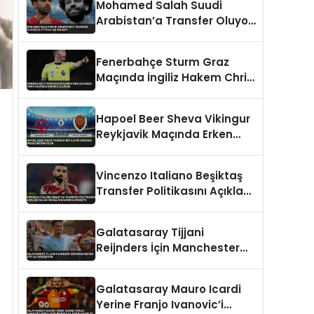
Mohamed Salah Suudi
Arabistan’a Transfer Oluyor
Al-İttihad ile Anlaştı
Fenerbahçe Sturm Graz
Maçında İngiliz Hakem Chris
Kavanagh Düdük Çalacak
Hapoel Beer Sheva Vikingur
Reykjavik Maçında Erken
Değişiklikler
Vincenzo Italiano Beşiktaş
Transfer Politikasını Açıkladı
Salah İddiaları Hakkında
Konuştu
Galatasaray Tijjani
Reijnders İçin Manchester
City İle Görüşüyor
Galatasaray Mauro Icardi
Yerine Franjo Ivanovic’i