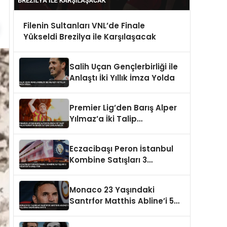
Filenin Sultanları VNL’de Finale
Yükseldi Brezilya ile Karşılaşacak
Salih Uçan Gençlerbirliği ile
Anlaştı İki Yıllık İmza Yolda
Premier Lig’den Barış Alper
Yılmaz’a İki Talip
Galatasaray’ın Rekor
Satışını Zorlayabilir
Eczacibaşı Peron İstanbul
Kombine Satışları 3
Ağustos’ta Başlıyor
Monaco 23 Yaşındaki
Santrfor Matthis Abline’i 5
Yıllığına Kadrosuna Kattı