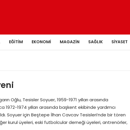
A
EĞITIM
EKONOMI
MAGAZIN
SAĞLIK
SIYASET
reni
arın Oğlu, Tesisler Soyuer, 1959-1971 yılları arasında
yrıca 1972-1974 yılları arasında başkent ekibinde yardımcı
ldı. Soyuer için Beştepe İlhan Cavcav Tesisleri‘nde bir tören
r kurul üyeleri, eski futbolcular derneği üyeleri, antrenörler,