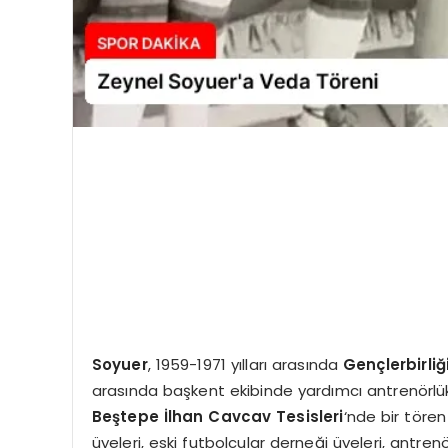
Soyuer
, 1959-1971 yılları arasında
Gençlerbirliğ
arasında başkent ekibinde yardımcı antrenörlük 
Beştepe İlhan Cavcav Tesisleri
‘nde bir töre
üyeleri, eski futbolcular derneği üyeleri, antrenö