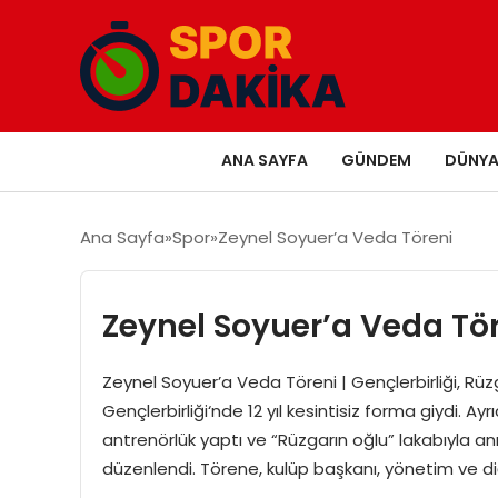
ANA SAYFA
GÜNDEM
DÜNY
Ana Sayfa
Spor
Zeynel Soyuer’a Veda Töreni
Zeynel Soyuer’a Veda Tö
Zeynel Soyuer’a Veda Töreni | Gençlerbirliği, Rüzg
Gençlerbirliği‘nde 12 yıl kesintisiz forma giydi. A
antrenörlük yaptı ve “Rüzgarın oğlu” lakabıyla anı
düzenlendi. Törene, kulüp başkanı, yönetim ve diğe
…