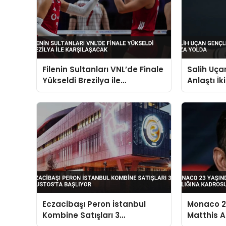
Filenin Sultanları VNL’de Finale
Salih Uçan
Yükseldi Brezilya ile
Anlaştı İk
Karşılaşacak
Eczacibaşı Peron İstanbul
Monaco 23
Kombine Satışları 3
Matthis Ab