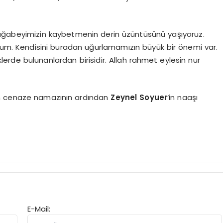
ağabeyimizin kaybetmenin derin üzüntüsünü yaşıyoruz.
orum. Kendisini buradan uğurlamamızın büyük bir önemi var.
lerde bulunanlardan birisidir. Allah rahmet eylesin nur
an cenaze namazının ardından
Zeynel Soyuer
‘in naaşı
E-Mail: