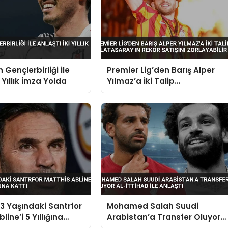
 Gençlerbirliği ile
Premier Lig’den Barış Alper
i Yıllık İmza Yolda
Yılmaz’a İki Talip
Galatasaray’ın Rekor Satışını
Zorlayabilir
 Yaşındaki Santrfor
Mohamed Salah Suudi
line’i 5 Yıllığına
Arabistan’a Transfer Oluyor