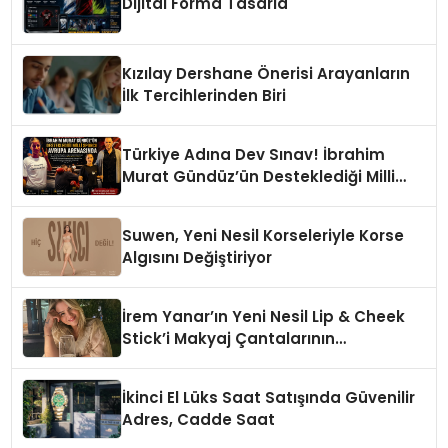
Dijital Forma Tasarla
Kızılay Dershane Önerisi Arayanların
İlk Tercihlerinden Biri
Türkiye Adına Dev Sınav! İbrahim
Murat Gündüz’ün Desteklediği Milli
Sporcu Avrupa Arenasında
Suwen, Yeni Nesil Korseleriyle Korse
Algısını Değiştiriyor
İrem Yanar’ın Yeni Nesil Lip & Cheek
Stick’i Makyaj Çantalarının
Vazgeçilmezi Olmaya Aday
İkinci El Lüks Saat Satışında Güvenilir
Adres, Cadde Saat