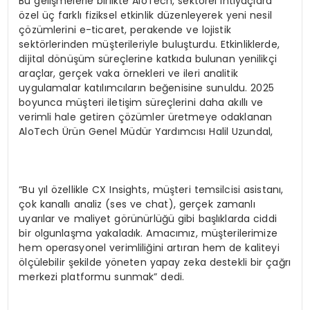
Bu gelişmelerle birlikte AloTech, sektörel ihtiyaçlara
özel üç farklı fiziksel etkinlik düzenleyerek yeni nesil
çözümlerini e-ticaret, perakende ve lojistik
sektörlerinden müşterileriyle buluşturdu. Etkinliklerde,
dijital dönüşüm süreçlerine katkıda bulunan yenilikçi
araçlar, gerçek vaka örnekleri ve ileri analitik
uygulamalar katılımcıların beğenisine sunuldu. 2025
boyunca müşteri iletişim süreçlerini daha akıllı ve
verimli hale getiren çözümler üretmeye odaklanan
AloTech Ürün Genel Müdür Yardımcısı Halil Uzundal,
“Bu yıl özellikle CX Insights, müşteri temsilcisi asistanı,
çok kanallı analiz (ses ve chat), gerçek zamanlı
uyarılar ve maliyet görünürlüğü gibi başlıklarda ciddi
bir olgunlaşma yakaladık. Amacımız, müşterilerimize
hem operasyonel verimliliğini artıran hem de kaliteyi
ölçülebilir şekilde yöneten yapay zeka destekli bir çağrı
merkezi platformu sunmak” dedi.