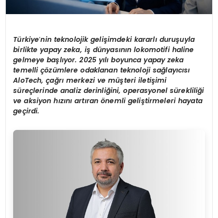
Türkiye
’
nin teknolojik gelişimdeki kararlı duruşuyla
birlikte yapay zeka, iş dünyasının lokomotifi haline
gelmeye başlıyor. 2025 yılı boyunca yapay zeka
temelli çözümlere odaklanan teknoloji sağ
lay
ıcısı
AloTech,
çağrı merkezi ve müşteri iletiş
imi
s
üreçlerinde analiz derinliğini, operasyonel sürekliliği
ve aksiyon hızını artı
ran
ö
nemli geliştirmeleri hayata
geçirdi.