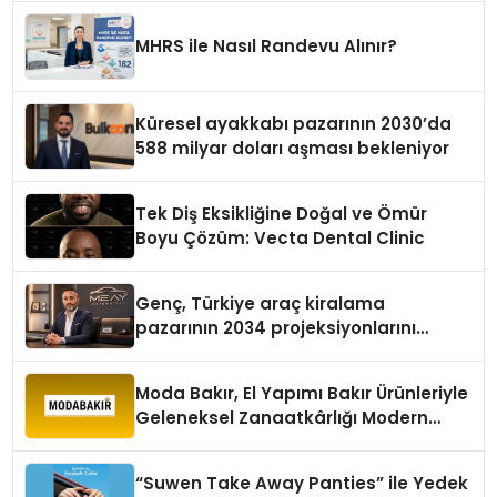
MHRS ile Nasıl Randevu Alınır?
Küresel ayakkabı pazarının 2030’da
588 milyar doları aşması bekleniyor
Tek Diş Eksikliğine Doğal ve Ömür
Boyu Çözüm: Vecta Dental Clinic
Genç, Türkiye araç kiralama
pazarının 2034 projeksiyonlarını
değerlendirdi
Moda Bakır, El Yapımı Bakır Ürünleriyle
Geleneksel Zanaatkârlığı Modern
Yaşam Alanlarına Taşıyor
“Suwen Take Away Panties” ile Yedek