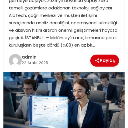
gelmeye başlıyor. 2025 yılı boyunca yapay zeka
SAĞLIK
temelli çözümlere odaklanan teknoloji sağlayıcısı
AloTech, çağrı merkezi ve müşteri iletişimi
SIYASET
süreçlerinde analiz derinliğini, operasyonel sürekliliği
ve aksiyon hızını artıran önemli geliştirmeleri hayata
SPOR
geçirdi. İSTANBUL — McKinsey’in araştırmasına göre,
kuruluşların beşte dördü (%88) en az bir…
TEKNOLOJI
admin
Paylaş
YAŞAM
22 Aralık 2025