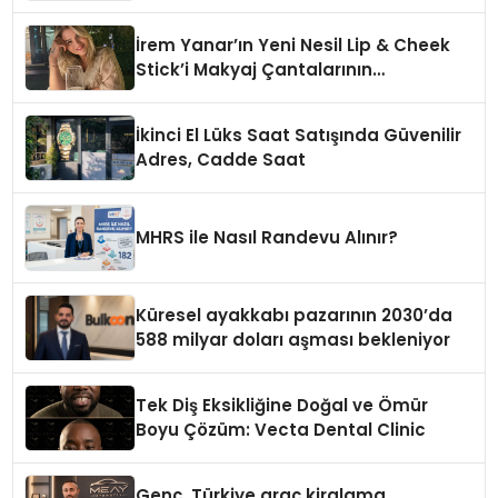
İrem Yanar’ın Yeni Nesil Lip & Cheek
Stick’i Makyaj Çantalarının
Vazgeçilmezi Olmaya Aday
İkinci El Lüks Saat Satışında Güvenilir
Adres, Cadde Saat
MHRS ile Nasıl Randevu Alınır?
Küresel ayakkabı pazarının 2030’da
588 milyar doları aşması bekleniyor
Tek Diş Eksikliğine Doğal ve Ömür
Boyu Çözüm: Vecta Dental Clinic
Genç, Türkiye araç kiralama