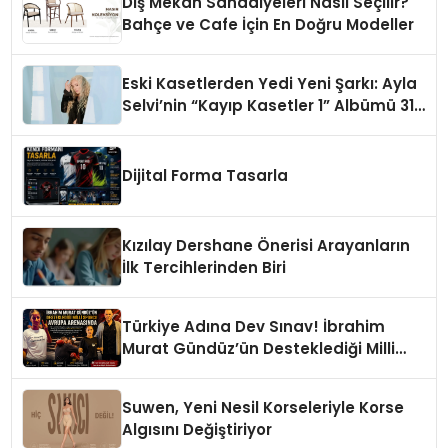
Dış Mekan Sandalyeleri Nasıl Seçilir?
Bahçe ve Cafe İçin En Doğru Modeller
Eski Kasetlerden Yedi Yeni Şarkı: Ayla
Selvi’nin “Kayıp Kasetler 1” Albümü 31
Temmuz’da Çıktı
Dijital Forma Tasarla
Kızılay Dershane Önerisi Arayanların
İlk Tercihlerinden Biri
Türkiye Adına Dev Sınav! İbrahim
Murat Gündüz’ün Desteklediği Milli
Sporcu Avrupa Arenasında
Suwen, Yeni Nesil Korseleriyle Korse
Algısını Değiştiriyor