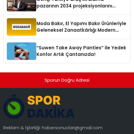
pazarının 2034 projeksiyonlarını
değerlendirdi
Moda Bakır, El Yapımı Bakır Ürünleriyle
Geleneksel Zanaatkârlığı Modern
Yaşam Alanlarına Taşıyor
“Suwen Take Away Panties” ile Yedek
Konfor Artık Çantanızda!
Sporun Doğru Adresi
Reklam & İşbirliği:
habersonuclari@gmail.com