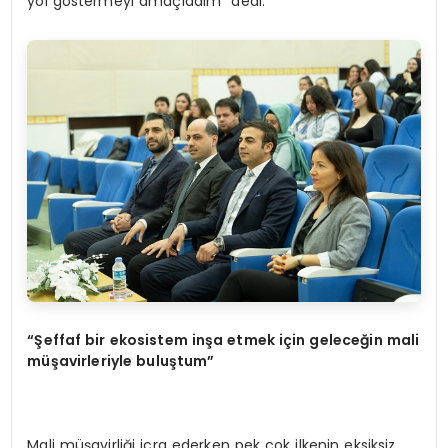
yol göstermeyi amaçladım” dedi.
“Şeffaf bir ekosistem inşa etmek için geleceğin mali
müşavirleriyle buluştum”
Mali müşavirliği icra ederken pek çok ilkenin eksiksiz