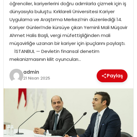
SAĞLIK
öğrenciler, kariyerlerini doğru adımlarla çizmek için iş
dünyasıyla buluştu. Kırklareli Üniversitesi Kariyer
SIYASET
Uygulama ve Araştırma Merkezi’nin düzenlediği 14.
Kariyer Günleri’nde kürsüye çıkan Yeminli Mali Müşavir
SPOR
Ahmet Halis Başli, vergi müfettişliğinden mali
müşavirliğe uzanan bir kariyer için ipuçlarını paylaştı.
TEKNOLOJI
İSTANBUL — Devletin finansal denetim
mekanizmasının kilit oyuncuları…
YAŞAM
admin
Paylaş
21 Nisan 2025