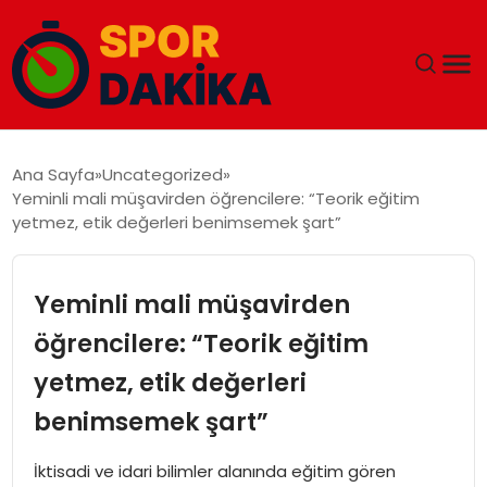
ANA SAYFA
Ana Sayfa
Uncategorized
Yeminli mali müşavirden öğrencilere: “Teorik eğitim
GÜNDEM
yetmez, etik değerleri benimsemek şart”
DÜNYA
Yeminli mali müşavirden
EĞITIM
öğrencilere: “Teorik eğitim
yetmez, etik değerleri
EKONOMI
benimsemek şart”
MAGAZIN
İktisadi ve idari bilimler alanında eğitim gören