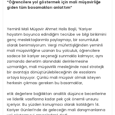
“Öğrencilere yol göstermek için mali müşavirliğe
giden tüm basamakları anlattım”
Yeminli Mali Müşavir Ahmet Halis Başli, “Kariyer
hayatım boyunca edindiğim tecrübe ve bilgi birikimini
genç meslektaşlarımla paylaşmayı, bir sorumluluk
olarak benimsiyorum. Vergi müfettişliğinden yeminli
mali müşavirliğine uzanan bu yolculuk, öğrencilere
sadece bir kariyer seçeneği sunmakla kalmıyor, aynı
zamanda denetim alanındaki derinlemesine
uzmanlığın, mali müşavirlik mesleğinde nasıl stratejik
bir avantaja dönüştürülebileceğinin de esaslarını
ortaya koyuyor. Çünkü mali müşavir olmak isteyen
herkesin çıkması gereken bu basamaklar,
etik değerlere bağlılıktan analitik düşünce becerilerine
ve liderlik vasıflarına kadar pek çok önemli unsuru
içeriyor. Bu yüzden konuşmacı olarak katıldığım 14.
Kariyer Günleri’nde de geleceğin mali danışmanlarına