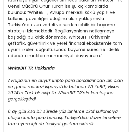
Genel Müdürü Onur Turan ise şu açıklamalarda
bulundu: “WhiteBIT, Avrupa merkezli köklü yapısı ve
kullanıcı güvenliğini odağına alan yaklaşımıyla
Türkiye’de uzun vadeli ve sürdürülebilir bir büyüme
stratejisi izlemektedir. Regülasyonların netleşmeye
başladığı bu kritik dönemde, WhiteBIT Türkiye’nin
şeffaflık, güvenilirlik ve yerel finansal ekosistemle tam
uyum ilkeleri doğrultusunda büyüme sürecine liderlik
edecek olmaktan memnuniyet duyuyorum.”
WhiteBIT TR Hakkında
Avrupa
’
nı
n en b
üyük kripto para borsalarından biri olan
ve genel merkezi İspanya
’
da bulunan WhiteBIT, Nisan
2024
’
te T
ürk bir ekip ile WhiteBIT TR
’
nin kuruluşunu
gerçekleştirdi.
6 ay gibi kısa bir sürede yüz binlerce aktif kullanıcıya
ulaşan kripto para borsası, Türkiye
’
deki düzenlemelere
tam uyum içinde faaliyet g
ö
stermektedir.