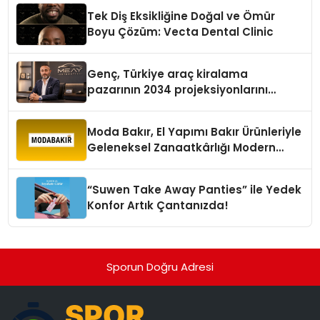
Tek Diş Eksikliğine Doğal ve Ömür
Boyu Çözüm: Vecta Dental Clinic
Genç, Türkiye araç kiralama
pazarının 2034 projeksiyonlarını
değerlendirdi
Moda Bakır, El Yapımı Bakır Ürünleriyle
Geleneksel Zanaatkârlığı Modern
Yaşam Alanlarına Taşıyor
“Suwen Take Away Panties” ile Yedek
Konfor Artık Çantanızda!
Sporun Doğru Adresi