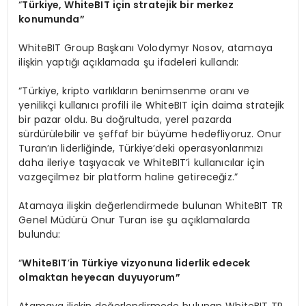
“
Türkiye, WhiteBIT için stratejik bir merkez
konumunda”
WhiteBIT Group Başkanı Volodymyr Nosov, atamaya
ilişkin yaptığı açıklamada şu ifadeleri kullandı:
“Türkiye, kripto varlıkların benimsenme oranı ve
yenilikçi kullanıcı profili ile WhiteBIT için daima stratejik
bir pazar oldu. Bu doğrultuda, yerel pazarda
sürdürülebilir ve şeffaf bir büyüme hedefliyoruz. Onur
Turan’ın liderliğinde, Türkiye’deki operasyonlarımızı
daha ileriye taşıyacak ve WhiteBIT’i kullanıcılar için
vazgeçilmez bir platform haline getireceğiz.”
Atamaya ilişkin değerlendirmede bulunan WhiteBIT TR
Genel Müdürü Onur Turan ise şu açıklamalarda
bulundu:
“
WhiteBIT
’
in T
ürkiye vizyonuna liderlik edecek
olmaktan heyecan duyuyorum”
Atamaya ilişkin değerlendirmede bulunan WhiteBIT TR