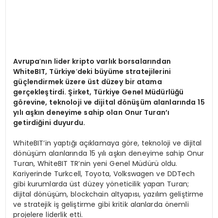
Avrupa
’
nın lider kripto varlık borsalarından
WhiteBIT, Türkiye
’
deki büyüme stratejilerini
güçlendirmek üzere ü
st d
üzey bir atama
gerçekleştirdi. Şirket, Türkiye Genel Müdürlüğü
g
ö
revine, teknoloji ve dijital d
ö
nüşüm alanlarında 15
yılı aşkın deneyime sahip olan Onur Turan’ı
getirdiğini duyurdu.
WhiteBIT’in yaptığı açıklamaya göre, teknoloji ve dijital
dönüşüm alanlarında 15 yılı aşkın deneyime sahip Onur
Turan, WhiteBIT TR’nin yeni Genel Müdürü oldu.
Kariyerinde Turkcell, Toyota, Volkswagen ve DDTech
gibi kurumlarda üst düzey yöneticilik yapan Turan;
dijital dönüşüm, blockchain altyapısı, yazılım geliştirme
ve stratejik iş geliştirme gibi kritik alanlarda önemli
projelere liderlik etti.