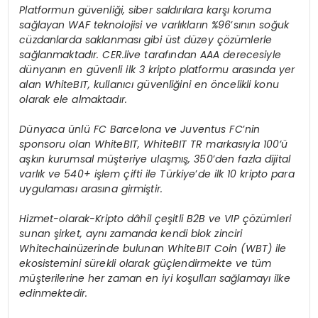
Platformun güvenliği, siber saldırılara karşı koruma
sağlayan WAF teknolojisi ve varlıkların %96
’
sının soğuk
cüzdanlarda saklanması gibi ü
st d
üzey çözümlerle
sağlanmaktadır. CER.live tarafından AAA derecesiyle
dünyanı
n en g
üvenli ilk 3 kripto platformu arasında yer
alan WhiteBIT, kullanıcı güvenliğini en
ö
ncelikli konu
olarak ele almaktadır.
Dünyaca ünlü
FC Barcelona ve Juventus FC
’
nin
sponsoru olan WhiteBIT, WhiteBIT TR markasıyla 100’ü
aşkın kurumsal müşteriye ulaşmış, 350
’
den fazla dijital
varlık ve 540+ işlem çifti ile Türkiye
’
de ilk 10 kripto para
uygulaması arasına girmiştir.
Hizmet-olarak-Kripto dâhil çeşitli B2B ve VIP çözümleri
sunan şirket, aynı zamanda kendi blok zinciri
Whitechainüzerinde bulunan WhiteBIT Coin (WBT) ile
ekosistemini sürekli olarak güçlendirmekte ve tüm
müşterilerine her zaman en iyi koşulları sağlamayı ilke
edinmektedir.