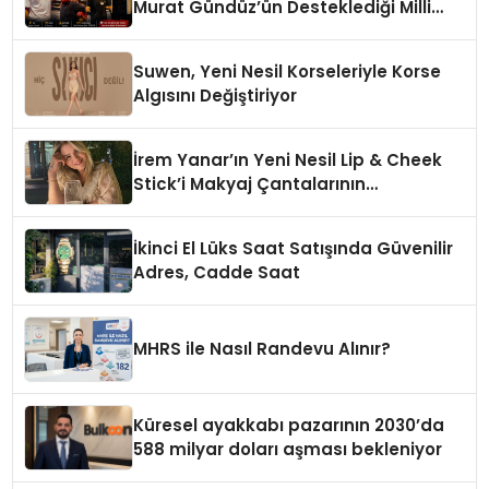
Murat Gündüz’ün Desteklediği Milli
Sporcu Avrupa Arenasında
Suwen, Yeni Nesil Korseleriyle Korse
Algısını Değiştiriyor
İrem Yanar’ın Yeni Nesil Lip & Cheek
Stick’i Makyaj Çantalarının
Vazgeçilmezi Olmaya Aday
İkinci El Lüks Saat Satışında Güvenilir
Adres, Cadde Saat
MHRS ile Nasıl Randevu Alınır?
Küresel ayakkabı pazarının 2030’da
588 milyar doları aşması bekleniyor