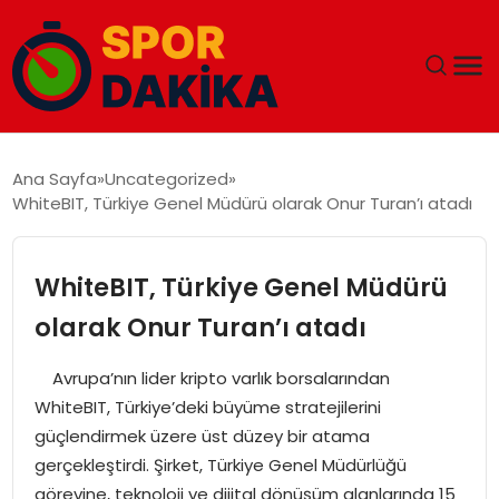
ANA SAYFA
Ana Sayfa
Uncategorized
WhiteBIT, Türkiye Genel Müdürü olarak Onur Turan’ı atadı
GÜNDEM
DÜNYA
WhiteBIT, Türkiye Genel Müdürü
olarak Onur Turan’ı atadı
EĞITIM
Avrupa’nın lider kripto varlık borsalarından
EKONOMI
WhiteBIT, Türkiye’deki büyüme stratejilerini
güçlendirmek üzere üst düzey bir atama
MAGAZIN
gerçekleştirdi. Şirket, Türkiye Genel Müdürlüğü
görevine, teknoloji ve dijital dönüşüm alanlarında 15