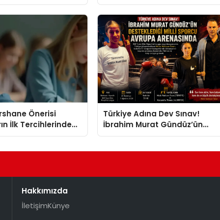
eller
Kasetler 1” Albümü 31
Temmuz’da Çıktı
ershane Önerisi
Türkiye Adına Dev Sınav!
ın İlk Tercihlerinden
İbrahim Murat Gündüz’ün
Desteklediği Milli Sporcu
Avrupa Arenasında
Hakkımızda
İletişim
Künye