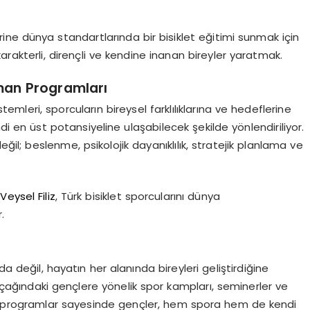
rine dünya standartlarında bir bisiklet eğitimi sunmak için
rakterli, dirençli ve kendine inanan bireyler yaratmak.
nman Programları
emleri, sporcuların bireysel farklılıklarına ve hedeflerine
ndi en üst potansiyeline ulaşabilecek şekilde yönlendiriliyor.
eğil; beslenme, psikolojik dayanıklılık, stratejik planlama ve
,
Veysel Filiz
, Türk bisiklet sporcularını
dünya
.
 değil, hayatın her alanında bireyleri geliştirdiğine
te çağındaki gençlere yönelik spor kampları, seminerler ve
Bu programlar sayesinde gençler, hem spora hem de kendi