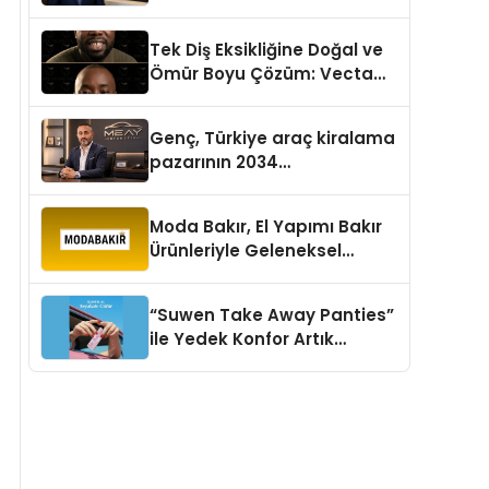
aşması bekleniyor
Tek Diş Eksikliğine Doğal ve
Ömür Boyu Çözüm: Vecta
Dental Clinic
Genç, Türkiye araç kiralama
pazarının 2034
projeksiyonlarını
değerlendirdi
Moda Bakır, El Yapımı Bakır
Ürünleriyle Geleneksel
Zanaatkârlığı Modern
Yaşam Alanlarına Taşıyor
“Suwen Take Away Panties”
ile Yedek Konfor Artık
Çantanızda!