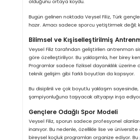
olduğunu
ortaya koydu.
Bugün gelinen noktada
Veysel Filiz
, Türk gençle
hazır. Amacı sadece sporcu yetiştirmek değil; ka
Bilimsel ve Kışiselleştirilmiş Antre
Veysel Filiz
tarafından geliştirilen antrenman sist
göre özelleştiriliyor. Bu yaklaşımla, her birey ke
Programlar sadece fiziksel dayanıklılık üzerine d
teknik gelişim gibi farklı boyutları da kapsıyor.
Bu disiplinli ve çok boyutlu yaklaşım sayesinde
şampiyonluğuna
taşıyacak altyapıyı inşa ediyor
Gençlere Odağlı Spor Modeli
Veysel Filiz
, sporun sadece profesyonel alanlarda
inanıyor. Bu nedenle, özellikle lise ve üniversi
bireysel koçluk programları organize ediyor. 