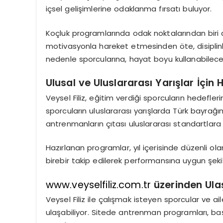
içsel gelişimlerine odaklanma fırsatı buluyor.
Koçluk programlarında odak noktalarından biri d
motivasyonla hareket etmesinden öte, disiplinl
nedenle sporcularına, hayat boyu kullanabilecekl
Ulusal ve Uluslararası Yarışlar İçin H
Veysel Filiz
, eğitim verdiği sporcuların hedefleri
sporcuların
uluslararası yarışlarda Türk bayrağı
antrenmanların çıtası uluslararası standartlara 
Hazırlanan programlar, yıl içerisinde düzenli olara
birebir takip edilerek performansına uygun şekil
www.veyselfiliz.com.tr
üzerinden Ul
Veysel Filiz
ile çalışmak isteyen sporcular ve ail
ulaşabiliyor. Sitede antrenman programları, başa