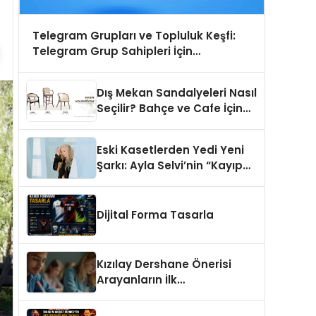
Telegram Grupları ve Topluluk Keşfi:
Telegram Grup Sahipleri İçin
Görünürlük Fırsatı
Dış Mekan Sandalyeleri Nasıl
Seçilir? Bahçe ve Cafe İçin
En Doğru Modeller
Eski Kasetlerden Yedi Yeni
Şarkı: Ayla Selvi’nin “Kayıp
Kasetler 1” Albümü 31
Temmuz’da Çıktı
Dijital Forma Tasarla
Kızılay Dershane Önerisi
Arayanların İlk
Tercihlerinden Biri