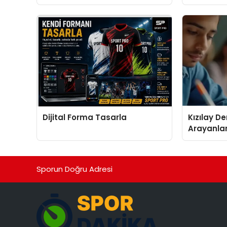
İçin Görünürlük Fırsatı
Doğru Mod
Dijital Forma Tasarla
Kızılay D
Arayanlar
Biri
Sporun Doğru Adresi