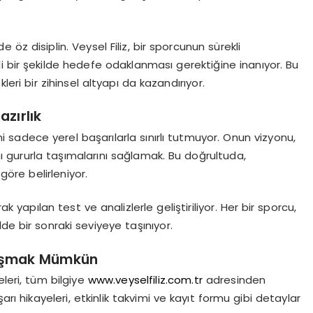
e öz disiplin.
Veysel Filiz
, bir sporcunun sürekli
i bir şekilde hedefe odaklanması gerektiğine inanıyor. Bu
eri bir zihinsel altyapı da kazandırıyor.
azırlık
ni sadece yerel başarılarla sınırlı tutmuyor. Onun vizyonu,
nı gururla taşımalarını sağlamak.
Bu doğrultuda,
göre belirleniyor.
k yapılan test ve analizlerle geliştiriliyor. Her bir sporcu,
de bir sonraki seviyeye taşınıyor.
aşmak Mümkün
eleri, tüm bilgiye
www.veyselfiliz.com.tr
adresinden
rı hikayeleri, etkinlik takvimi ve kayıt formu gibi detaylar