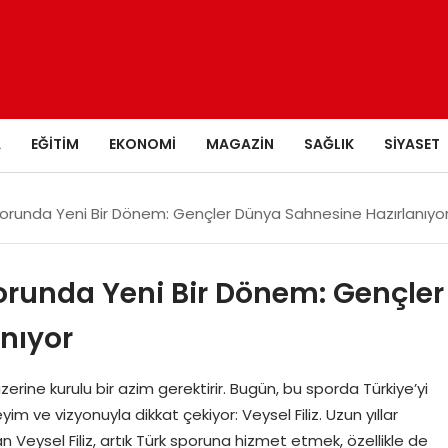
A
EĞITIM
EKONOMI
MAGAZIN
SAĞLIK
SIYASET
t Sporunda Yeni Bir Dönem: Gençler Dünya Sahnesine Hazırlanıyo
 Sporunda Yeni Bir Dönem: Gençler
nıyor
e üzerine kurulu bir azim gerektirir. Bugün, bu sporda Türkiye’yi
m ve vizyonuyla dikkat çekiyor: Veysel Filiz. Uzun yıllar
eysel Filiz, artık Türk sporuna hizmet etmek, özellikle de