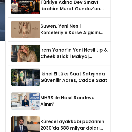
Türkiye Adına Dev Sınav!
İbrahim Murat Gündüz’ün
Desteklediği Milli Sporcu
Avrupa Arenasında
Suwen, Yeni Nesil
Korseleriyle Korse Algısını
Değiştiriyor
İrem Yanar’ın Yeni Nesil Lip &
Cheek Stick’i Makyaj
Çantalarının Vazgeçilmezi
Olmaya Aday
İkinci El Lüks Saat Satışında
Güvenilir Adres, Cadde Saat
MHRS ile Nasıl Randevu
Alınır?
Küresel ayakkabı pazarının
2030’da 588 milyar doları