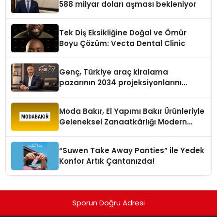
588 milyar doları aşması bekleniyor
Tek Diş Eksikliğine Doğal ve Ömür
Boyu Çözüm: Vecta Dental Clinic
Genç, Türkiye araç kiralama
pazarının 2034 projeksiyonlarını
değerlendirdi
Moda Bakır, El Yapımı Bakır Ürünleriyle
Geleneksel Zanaatkârlığı Modern
Yaşam Alanlarına Taşıyor
“Suwen Take Away Panties” ile Yedek
Konfor Artık Çantanızda!
Sporun Doğru Adresi