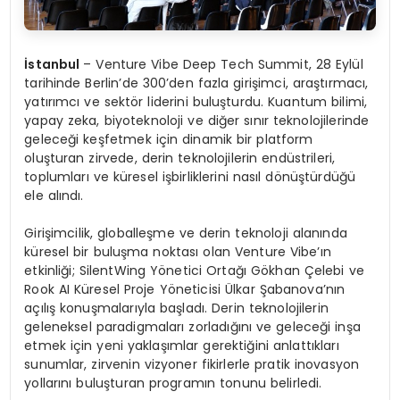
İ
stanbul
– Venture Vibe Deep Tech Summit, 28 Eylül
tarihinde Berlin’de 300’den fazla girişimci, araştırmacı,
yatırımcı ve sektör liderini buluşturdu. Kuantum bilimi,
yapay zeka, biyoteknoloji ve diğer sınır teknolojilerinde
geleceği keşfetmek için dinamik bir platform
oluşturan zirvede, derin teknolojilerin endüstrileri,
toplumları ve küresel işbirliklerini nasıl dönüştürdüğü
ele alındı.
Girişimcilik, globalleşme ve derin teknoloji alanında
küresel bir buluşma noktası olan Venture Vibe’ın
etkinliği; SilentWing Yönetici Ortağı Gökhan Çelebi ve
Rook AI Küresel Proje Yöneticisi Ülkar Şabanova’nın
açılış konuşmalarıyla başladı. Derin teknolojilerin
geleneksel paradigmaları zorladığını ve geleceği inşa
etmek için yeni yaklaşımlar gerektiğini anlattıkları
sunumlar, zirvenin vizyoner fikirlerle pratik inovasyon
yollarını buluşturan programın tonunu belirledi.