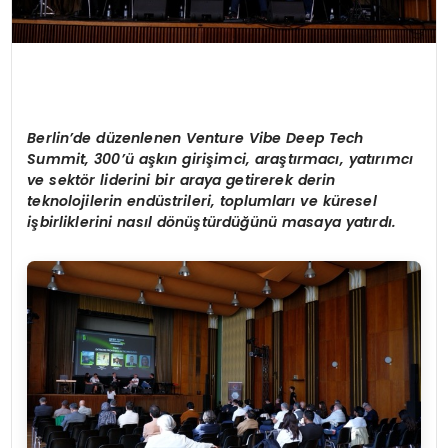
Berlin
’
de d
ü
zenlenen Venture Vibe Deep Tech
Summit, 300
’ü
a
ş
k
ı
n giri
ş
imci, ara
ş
t
ı
rmac
ı
, yat
ı
r
ı
mc
ı
ve sekt
ö
r liderini bir araya getirerek derin
teknolojilerin end
ü
strileri, toplumlar
ı
ve k
ü
resel
i
ş
birliklerini nas
ı
l d
ö
n
üş
t
ü
rd
üğü
n
ü
masaya yat
ı
rd
ı
.