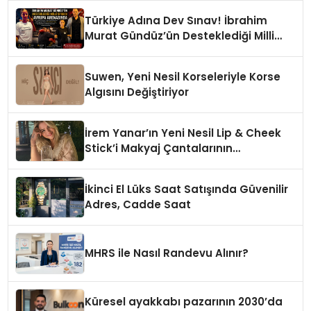
Türkiye Adına Dev Sınav! İbrahim
Murat Gündüz’ün Desteklediği Milli
Sporcu Avrupa Arenasında
Suwen, Yeni Nesil Korseleriyle Korse
Algısını Değiştiriyor
İrem Yanar’ın Yeni Nesil Lip & Cheek
Stick’i Makyaj Çantalarının
Vazgeçilmezi Olmaya Aday
İkinci El Lüks Saat Satışında Güvenilir
Adres, Cadde Saat
MHRS ile Nasıl Randevu Alınır?
Küresel ayakkabı pazarının 2030’da