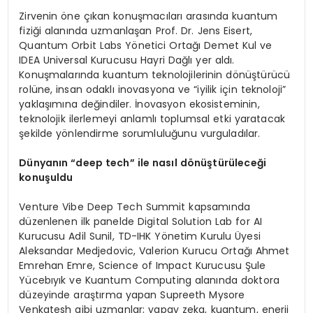
Zirvenin öne çıkan konuşmacıları arasında kuantum
fiziği alanında uzmanlaşan Prof. Dr. Jens Eisert,
Quantum Orbit Labs Yönetici Ortağı Demet Kul ve
IDEA Universal Kurucusu Hayri Dağlı yer aldı.
Konuşmalarında kuantum teknolojilerinin dönüştürücü
rolüne, insan odaklı inovasyona ve “iyilik için teknoloji”
yaklaşımına değindiler. İnovasyon ekosisteminin,
teknolojik ilerlemeyi anlamlı toplumsal etki yaratacak
şekilde yönlendirme sorumluluğunu vurguladılar.
D
ü
nyan
ı
n
“deep tech”
ile nas
ı
l d
ö
n
üş
t
ü
r
ü
lece
ğ
i
konu
ş
uldu
Venture Vibe Deep Tech Summit kapsamında
düzenlenen ilk panelde Digital Solution Lab for AI
Kurucusu Adil Sunil, TD-IHK Yönetim Kurulu Üyesi
Aleksandar Medjedovic, Valerion Kurucu Ortağı Ahmet
Emrehan Emre, Science of Impact Kurucusu Şule
Yücebıyık ve Kuantum Computing alanında doktora
düzeyinde araştırma yapan Supreeth Mysore
Venkatesh gibi uzmanlar; yapay zeka, kuantum, enerji