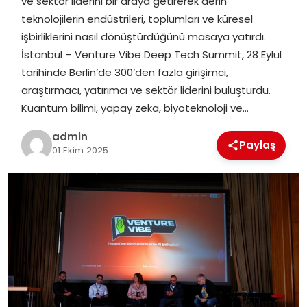
ve sektör liderini bir araya getirerek derin
SAĞLIK
teknolojilerin endüstrileri, toplumları ve küresel
işbirliklerini nasıl dönüştürdüğünü masaya yatırdı.
SIYASET
İstanbul – Venture Vibe Deep Tech Summit, 28 Eylül
tarihinde Berlin’de 300’den fazla girişimci,
SPOR
araştırmacı, yatırımcı ve sektör liderini buluşturdu.
Kuantum bilimi, yapay zeka, biyoteknoloji ve…
TEKNOLOJI
admin
Paylaş
YAŞAM
01 Ekim 2025