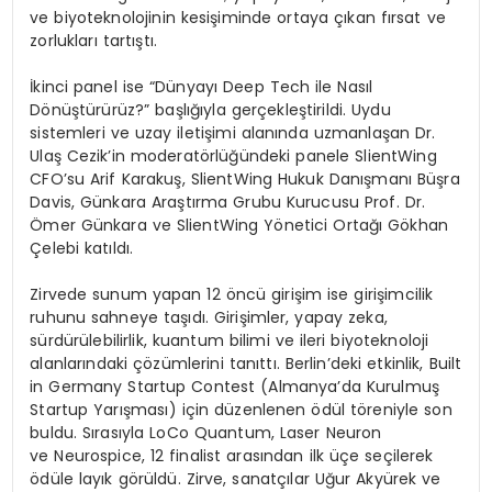
ve biyoteknolojinin kesişiminde ortaya çıkan fırsat ve
zorlukları tartıştı.
İkinci panel ise “Dünyayı Deep Tech ile Nasıl
Dönüştürürüz?” başlığıyla gerçekleştirildi. Uydu
sistemleri ve uzay iletişimi alanında uzmanlaşan Dr.
Ulaş Cezik’in moderatörlüğündeki panele SlientWing
CFO’su Arif Karakuş, SlientWing Hukuk Danışmanı Büşra
Davis, Günkara Araştırma Grubu Kurucusu Prof. Dr.
Ömer Günkara ve SlientWing Yönetici Ortağı Gökhan
Çelebi katıldı.
Zirvede sunum yapan 12 öncü girişim ise girişimcilik
ruhunu sahneye taşıdı. Girişimler, yapay zeka,
sürdürülebilirlik, kuantum bilimi ve ileri biyoteknoloji
alanlarındaki çözümlerini tanıttı. Berlin’deki etkinlik, Built
in Germany Startup Contest (Almanya’da Kurulmuş
Startup Yarışması) için düzenlenen ödül töreniyle son
buldu. Sırasıyla LoCo Quantum, Laser Neuron
ve Neurospice, 12 finalist arasından ilk üçe seçilerek
ödüle layık görüldü. Zirve, sanatçılar Uğur Akyürek ve