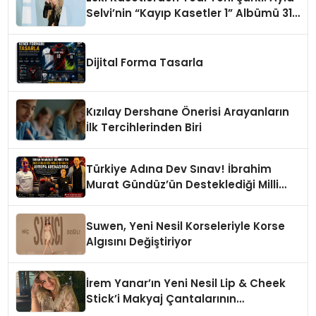
Selvi’nin “Kayıp Kasetler 1” Albümü 31
Temmuz’da Çıktı
Dijital Forma Tasarla
Kızılay Dershane Önerisi Arayanların
İlk Tercihlerinden Biri
Türkiye Adına Dev Sınav! İbrahim
Murat Gündüz’ün Desteklediği Milli
Sporcu Avrupa Arenasında
Suwen, Yeni Nesil Korseleriyle Korse
Algısını Değiştiriyor
İrem Yanar’ın Yeni Nesil Lip & Cheek
Stick’i Makyaj Çantalarının
Vazgeçilmezi Olmaya Aday