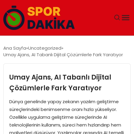
ANA SAYFA
Ana Sayfa
Uncategorized
Umay Ajans, AI Tabanlı Dijital Çözümlerle Fark Yaratıyor
GÜNDEM
DÜNYA
Umay Ajans, AI Tabanlı Dijital
Çözümlerle Fark Yaratıyor
EĞITIM
Dünya genelinde yapay zekanın yazılım geliştirme
EKONOMI
süreçlerindeki benimsenme oranı hızla yükseliyor.
Özellikle uygulama geliştirme süreçlerinde AI
MAGAZIN
teknolojilerinin kullanımı, süreci hem hızlandırıp hem
maliyetleri düşürüyor. Yazılımcılar arasında AI temelli