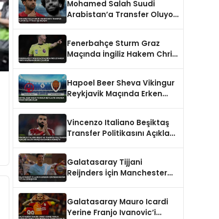
Mohamed Salah Suudi
Arabistan’a Transfer Oluyor
Al-İttihad ile Anlaştı
Fenerbahçe Sturm Graz
Maçında İngiliz Hakem Chris
Kavanagh Düdük Çalacak
Hapoel Beer Sheva Vikingur
Reykjavik Maçında Erken
Değişiklikler
Vincenzo Italiano Beşiktaş
Transfer Politikasını Açıkladı
Salah İddiaları Hakkında
Konuştu
Galatasaray Tijjani
Reijnders İçin Manchester
City İle Görüşüyor
Galatasaray Mauro Icardi
Yerine Franjo Ivanovic’i