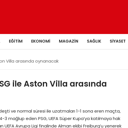
A
EĞITIM
EKONOMI
MAGAZIN
SAĞLIK
SIYASET
on Villa arasında oynanacak
G ile Aston Villa arasında
leşti ve normal süresi ile uzatmaları 1-1 sona eren maçta,
nda 4-3 mağlup eden PSG, UEFA Süper Kupa’ya katılmaya hak
 UEFA Avrupa Ligi finalinde Alman ekibi Freiburg’u yenerek