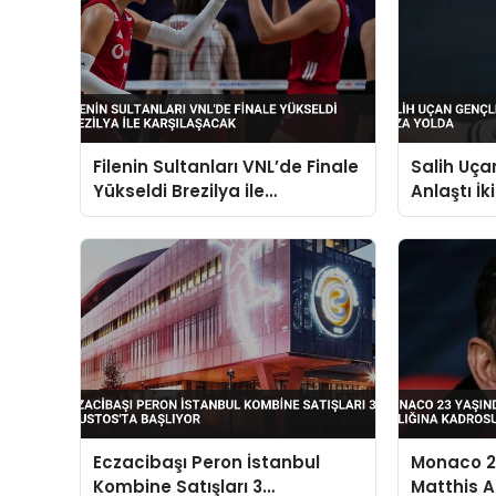
Filenin Sultanları VNL’de Finale
Salih Uçan
Yükseldi Brezilya ile
Anlaştı İk
Karşılaşacak
Eczacibaşı Peron İstanbul
Monaco 23
Kombine Satışları 3
Matthis Ab