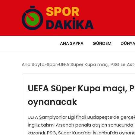
ANA SAYFA
GÜNDEM
DÜNY
Ana Sayfa
Spor
UEFA Süper Kupa maçı, PSG ile Ast
UEFA Süper Kupa maçı, PS
oynanacak
UEFA Şampiyonlar Ligi finali Budapeşte’de gerçek
İngiliz takımı Arsenal’ı penaltı atışları sonucu
kazandı. PSG, Süper Kupa’da, İstanbul’da oynanan