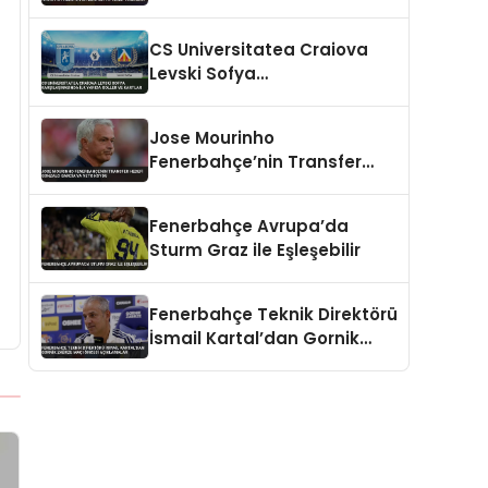
Hedefliyor Benfica’ya Teklif
Hazırlığı
CS Universitatea Craiova
Levski Sofya
Karşılaşmasında İlk Yarıda
Goller ve Kartlar
Jose Mourinho
Fenerbahçe’nin Transfer
Hedefi Gonzalo Garcia’ya
Veto Koydu
Fenerbahçe Avrupa’da
Sturm Graz ile Eşleşebilir
Fenerbahçe Teknik Direktörü
İsmail Kartal’dan Gornik
Zabrze Maçı Öncesi
Açıklamalar