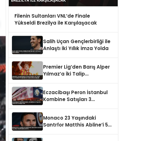
Filenin Sultanları VNL’de Finale
Yükseldi Brezilya ile Karşılaşacak
Salih Uçan Gençlerbirliği ile
Anlaştı İki Yıllık İmza Yolda
Premier Lig’den Barış Alper
Yılmaz’a İki Talip
Galatasaray’ın Rekor
Satışını Zorlayabilir
Eczacibaşı Peron İstanbul
Kombine Satışları 3
Ağustos’ta Başlıyor
Monaco 23 Yaşındaki
Santrfor Matthis Abline’i 5
Yıllığına Kadrosuna Kattı