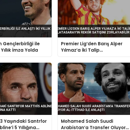
 Gençlerbirliği ile
Premier Lig’den Barış Alper
i Yıllık İmza Yolda
Yılmaz’a İki Talip
Galatasaray’ın Rekor Satışını
Zorlayabilir
 Yaşındaki Santrfor
Mohamed Salah Suudi
line’i 5 Yıllığına
Arabistan’a Transfer Oluyor