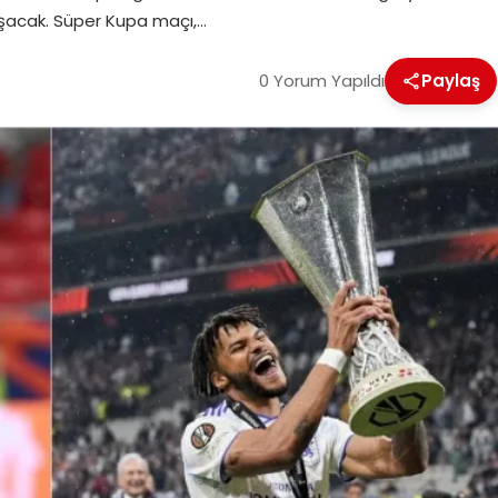
ılaşacak. Süper Kupa maçı,…
0 Yorum Yapıldı
Paylaş