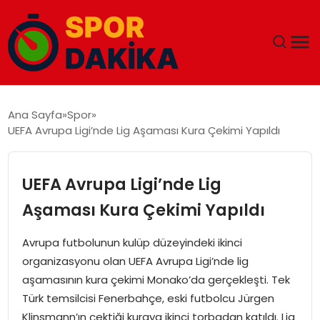
ANA SAYFA
Ana Sayfa
Spor
UEFA Avrupa Ligi’nde Lig Aşaması Kura Çekimi Yapıldı
GÜNDEM
DÜNYA
UEFA Avrupa Ligi’nde Lig
Aşaması Kura Çekimi Yapıldı
EĞITIM
Avrupa futbolunun kulüp düzeyindeki ikinci
EKONOMI
organizasyonu olan UEFA Avrupa Ligi’nde lig
aşamasının kura çekimi Monako’da gerçekleşti. Tek
MAGAZIN
Türk temsilcisi Fenerbahçe, eski futbolcu Jürgen
Klinsmann’ın çektiği kuraya ikinci torbadan katıldı. Lig