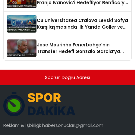
Franjo Ivanovic’i Hedefliyor Benfica’ya
Teklif Hazırlığı
CS Universitatea Craiova Levski Sofya
Karşılaşmasında İlk Yarıda Goller ve
Kartlar
Jose Mourinho Fenerbahçe’nin
Transfer Hedefi Gonzalo Garcia’ya
Veto Koydu
Sporun Doğru Adresi
Reklam & İşbirliği:
habersonuclari@gmail.com