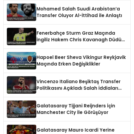
Mohamed Salah Suudi Arabistan’a
Transfer Oluyor Al-İttihad ile Anlaştı
Fenerbahçe Sturm Graz Maçında
İngiliz Hakem Chris Kavanagh Düdük
Çalacak
Hapoel Beer Sheva Vikingur Reykjavik
Maçında Erken Değişiklikler
Vincenzo Italiano Beşiktaş Transfer
Politikasını Açıkladı Salah İddiaları
Hakkında Konuştu
Galatasaray Tijjani Reijnders İçin
Manchester City İle Görüşüyor
Galatasaray Mauro Icardi Yerine