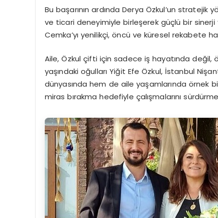
Bu başarının ardında Derya Özkul’un stratejik yö
ve ticari deneyimiyle birleşerek güçlü bir sinerj
Cemka’yı yenilikçi, öncü ve küresel rekabete haz
Aile, Özkul çifti için sadece iş hayatında değil
yaşındaki oğulları Yiğit Efe Özkul, İstanbul Ni
dünyasında hem de aile yaşamlarında örnek bir d
miras bırakma hedefiyle çalışmalarını sürdürme