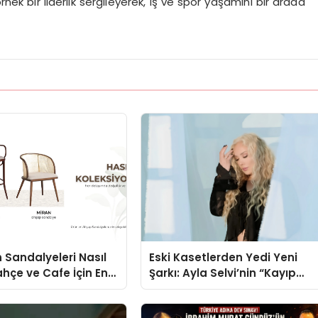
k bir liderlik sergileyerek, iş ve spor yaşamını bir arada
 Sandalyeleri Nasıl
Eski Kasetlerden Yedi Yeni
ahçe ve Cafe İçin En
Şarkı: Ayla Selvi’nin “Kayıp
eller
Kasetler 1” Albümü 31
Temmuz’da Çıktı