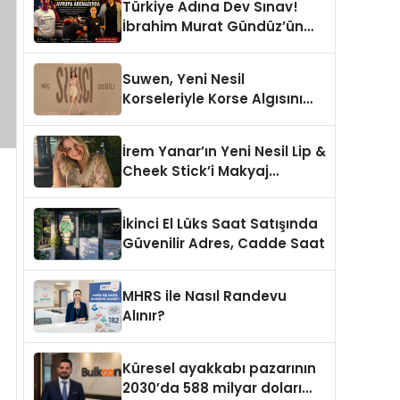
Türkiye Adına Dev Sınav!
İbrahim Murat Gündüz’ün
Desteklediği Milli Sporcu
Avrupa Arenasında
Suwen, Yeni Nesil
Korseleriyle Korse Algısını
Değiştiriyor
İrem Yanar’ın Yeni Nesil Lip &
Cheek Stick’i Makyaj
Çantalarının Vazgeçilmezi
Olmaya Aday
İkinci El Lüks Saat Satışında
Güvenilir Adres, Cadde Saat
MHRS ile Nasıl Randevu
Alınır?
Küresel ayakkabı pazarının
2030’da 588 milyar doları