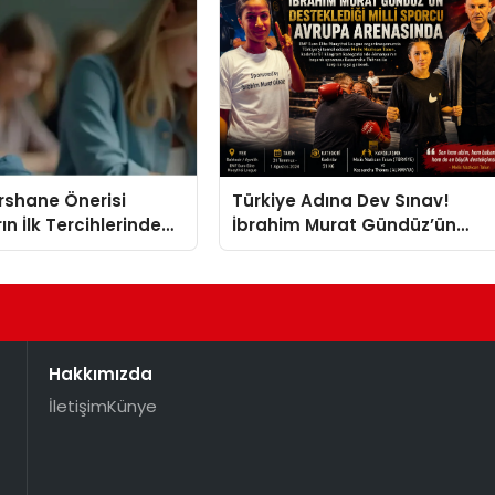
ershane Önerisi
Türkiye Adına Dev Sınav!
ın İlk Tercihlerinden
İbrahim Murat Gündüz’ün
Desteklediği Milli Sporcu
Avrupa Arenasında
Hakkımızda
İletişim
Künye