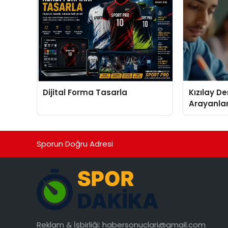
Dijital Forma Tasarla
Kızılay D
Arayanlar
Biri
Sporun Doğru Adresi
Reklam & İşbirliği:
habersonuclari@gmail.com