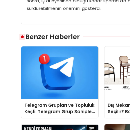
sonra, iş dünyasında olduğu kadar sporda da örne
sürdürebilmenin önemini gösterdi.
Benzer Haberler
Telegram Grupları ve Topluluk
Dış Mekan
Keşfi: Telegram Grup Sahipleri
Seçilir? B
İçin Görünürlük Fırsatı
Doğru Mod