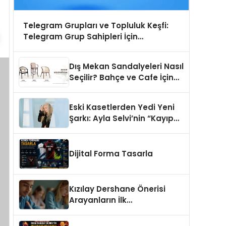
Telegram Grupları ve Topluluk Keşfi:
Telegram Grup Sahipleri İçin
Görünürlük Fırsatı
Dış Mekan Sandalyeleri Nasıl
Seçilir? Bahçe ve Cafe İçin
En Doğru Modeller
Eski Kasetlerden Yedi Yeni
Şarkı: Ayla Selvi’nin “Kayıp
Kasetler 1” Albümü 31
Temmuz’da Çıktı
Dijital Forma Tasarla
Kızılay Dershane Önerisi
Arayanların İlk
Tercihlerinden Biri