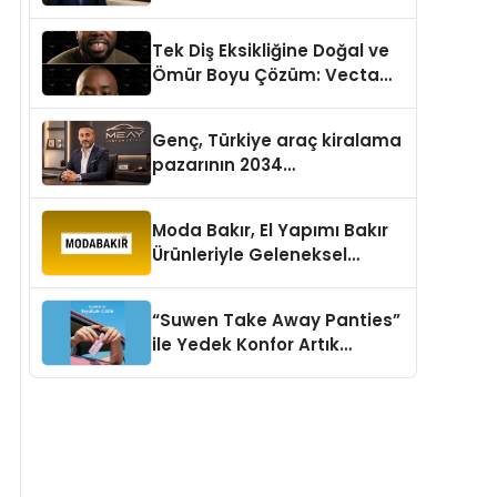
aşması bekleniyor
Tek Diş Eksikliğine Doğal ve
Ömür Boyu Çözüm: Vecta
Dental Clinic
Genç, Türkiye araç kiralama
pazarının 2034
projeksiyonlarını
değerlendirdi
Moda Bakır, El Yapımı Bakır
Ürünleriyle Geleneksel
Zanaatkârlığı Modern
Yaşam Alanlarına Taşıyor
“Suwen Take Away Panties”
ile Yedek Konfor Artık
Çantanızda!