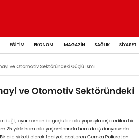
A
EĞITIM
EKONOMI
MAGAZIN
SAĞLIK
SIYASET
nayi ve Otomotiv Sektöründeki Güçlü İsmi
ayi ve Otomotiv Sektöründeki
değil, aynı zamanda güçlü bir aile yapısıyla inşa edilen bir
 tam 25 yıldır hem aile yaşamlarında hem de iş dünyasında
. Bir aile şirketi olarak faaliyet gösteren Cemka Poliüretan