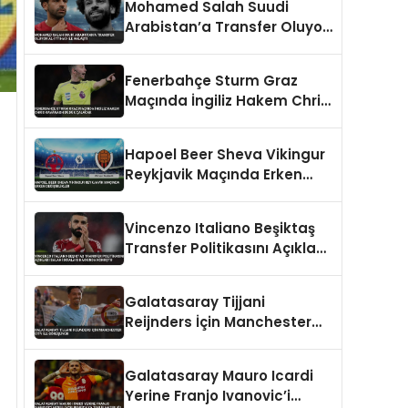
Mohamed Salah Suudi
Arabistan’a Transfer Oluyor
Al-İttihad ile Anlaştı
Fenerbahçe Sturm Graz
Maçında İngiliz Hakem Chris
Kavanagh Düdük Çalacak
Hapoel Beer Sheva Vikingur
Reykjavik Maçında Erken
Değişiklikler
Vincenzo Italiano Beşiktaş
Transfer Politikasını Açıkladı
Salah İddiaları Hakkında
Konuştu
Galatasaray Tijjani
Reijnders İçin Manchester
City İle Görüşüyor
Galatasaray Mauro Icardi
Yerine Franjo Ivanovic’i