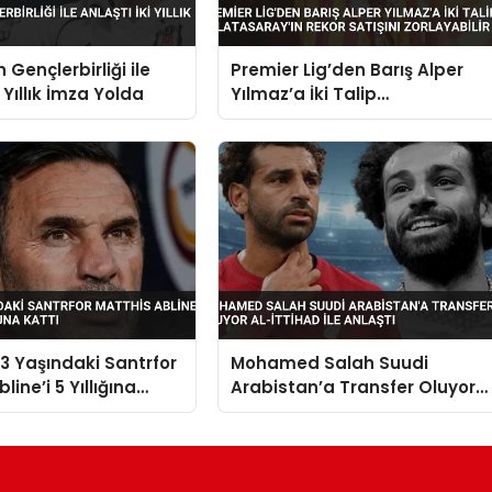
 Gençlerbirliği ile
Premier Lig’den Barış Alper
i Yıllık İmza Yolda
Yılmaz’a İki Talip
Galatasaray’ın Rekor Satışını
Zorlayabilir
 Yaşındaki Santrfor
Mohamed Salah Suudi
line’i 5 Yıllığına
Arabistan’a Transfer Oluyor
a Kattı
Al-İttihad ile Anlaştı