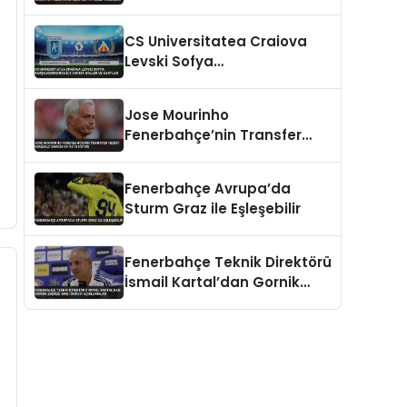
Hedefliyor Benfica’ya Teklif
Hazırlığı
CS Universitatea Craiova
Levski Sofya
Karşılaşmasında İlk Yarıda
Goller ve Kartlar
Jose Mourinho
Fenerbahçe’nin Transfer
Hedefi Gonzalo Garcia’ya
Veto Koydu
Fenerbahçe Avrupa’da
Sturm Graz ile Eşleşebilir
Fenerbahçe Teknik Direktörü
İsmail Kartal’dan Gornik
Zabrze Maçı Öncesi
Açıklamalar