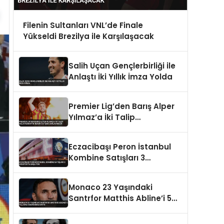
Filenin Sultanları VNL’de Finale
Yükseldi Brezilya ile Karşılaşacak
Salih Uçan Gençlerbirliği ile
Anlaştı İki Yıllık İmza Yolda
Premier Lig’den Barış Alper
Yılmaz’a İki Talip
Galatasaray’ın Rekor
Satışını Zorlayabilir
Eczacibaşı Peron İstanbul
Kombine Satışları 3
Ağustos’ta Başlıyor
Monaco 23 Yaşındaki
Santrfor Matthis Abline’i 5
Yıllığına Kadrosuna Kattı