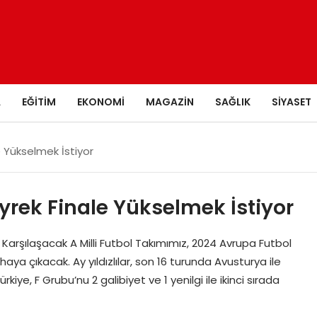
A
EĞITIM
EKONOMI
MAGAZIN
SAĞLIK
SIYASET
e Yükselmek İstiyor
eyrek Finale Yükselmek İstiyor
e Karşılaşacak A Milli Futbol Takımımız, 2024 Avrupa Futbol
ya çıkacak. Ay yıldızlılar, son 16 turunda Avusturya ile
rkiye, F Grubu’nu 2 galibiyet ve 1 yenilgi ile ikinci sırada