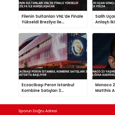
Filenin Sultanları VNL’de Finale
Salih Uçan
Yükseldi Brezilya ile
Anlaştı İk
Karşılaşacak
Eczacibaşı Peron İstanbul
Monaco 23
Kombine Satışları 3
Matthis Ab
Ağustos’ta Başlıyor
Kadrosun
Sporun Doğru Adresi