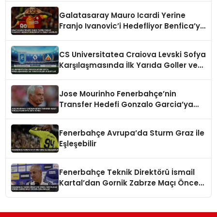
Galatasaray Mauro Icardi Yerine
Franjo Ivanovic’i Hedefliyor Benfica’ya
Teklif Hazırlığı
CS Universitatea Craiova Levski Sofya
Karşılaşmasında İlk Yarıda Goller ve
Kartlar
Jose Mourinho Fenerbahçe’nin
Transfer Hedefi Gonzalo Garcia’ya
Veto Koydu
Fenerbahçe Avrupa’da Sturm Graz ile
Eşleşebilir
Fenerbahçe Teknik Direktörü İsmail
Kartal’dan Gornik Zabrze Maçı Öncesi
Açıklamalar