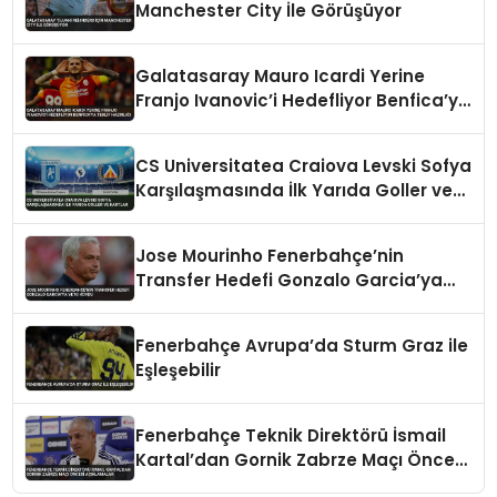
Manchester City İle Görüşüyor
Galatasaray Mauro Icardi Yerine
Franjo Ivanovic’i Hedefliyor Benfica’ya
Teklif Hazırlığı
CS Universitatea Craiova Levski Sofya
Karşılaşmasında İlk Yarıda Goller ve
Kartlar
Jose Mourinho Fenerbahçe’nin
Transfer Hedefi Gonzalo Garcia’ya
Veto Koydu
Fenerbahçe Avrupa’da Sturm Graz ile
Eşleşebilir
Fenerbahçe Teknik Direktörü İsmail
Kartal’dan Gornik Zabrze Maçı Öncesi
Açıklamalar