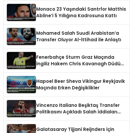
Monaco 23 Yaşındaki Santrfor Matthis
Abline’i 5 Yıllığına Kadrosuna Kattı
Mohamed Salah Suudi Arabistan’a
Transfer Oluyor Al-İttihad ile Anlaştı
Fenerbahçe Sturm Graz Maçında
İngiliz Hakem Chris Kavanagh Düdük
Çalacak
Hapoel Beer Sheva Vikingur Reykjavik
Maçında Erken Değişiklikler
Vincenzo Italiano Beşiktaş Transfer
Politikasını Açıkladı Salah İddiaları
Hakkında Konuştu
Galatasaray Tijjani Reijnders İçin