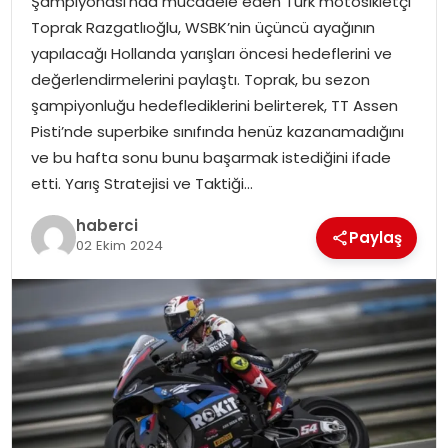
Şampiyonası’nda mücadele eden Türk motosikletçi
SAĞLIK
Toprak Razgatlıoğlu, WSBK’nin üçüncü ayağının
yapılacağı Hollanda yarışları öncesi hedeflerini ve
SIYASET
değerlendirmelerini paylaştı. Toprak, bu sezon
şampiyonluğu hedeflediklerini belirterek, TT Assen
SPOR
Pisti’nde superbike sınıfında henüz kazanamadığını
ve bu hafta sonu bunu başarmak istediğini ifade
TEKNOLOJI
etti. Yarış Stratejisi ve Taktiği…
YAŞAM
haberci
Paylaş
02 Ekim 2024