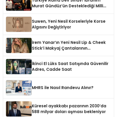
Türkiye Adına Dev Sınav! İbrahim
Murat Gündüz’ün Desteklediği Milli
Sporcu Avrupa Arenasında
Suwen, Yeni Nesil Korseleriyle Korse
Algısını Değiştiriyor
İrem Yanar’ın Yeni Nesil Lip & Cheek
Stick’i Makyaj Çantalarının
Vazgeçilmezi Olmaya Aday
İkinci El Lüks Saat Satışında Güvenilir
Adres, Cadde Saat
MHRS ile Nasıl Randevu Alınır?
Küresel ayakkabı pazarının 2030’da
588 milyar doları aşması bekleniyor