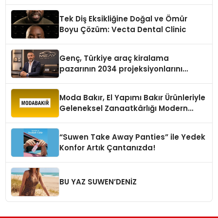
Tek Diş Eksikliğine Doğal ve Ömür
Boyu Çözüm: Vecta Dental Clinic
Genç, Türkiye araç kiralama
pazarının 2034 projeksiyonlarını
değerlendirdi
Moda Bakır, El Yapımı Bakır Ürünleriyle
Geleneksel Zanaatkârlığı Modern
Yaşam Alanlarına Taşıyor
“Suwen Take Away Panties” ile Yedek
Konfor Artık Çantanızda!
BU YAZ SUWEN’DENİZ