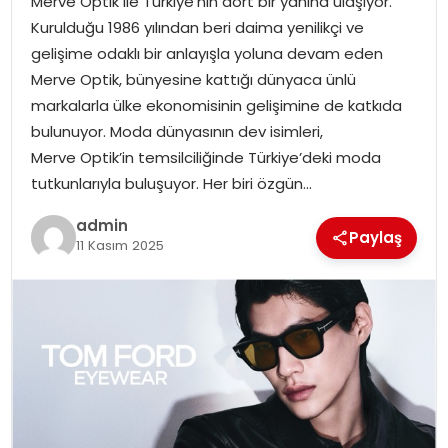
Merve Optik ile Türkiye’nin dört bir yanına ulaşıyor.
SAĞLIK
Kurulduğu 1986 yılından beri daima yenilikçi ve
gelişime odaklı bir anlayışla yoluna devam eden
SIYASET
Merve Optik, bünyesine kattığı dünyaca ünlü
markalarla ülke ekonomisinin gelişimine de katkıda
SPOR
bulunuyor. Moda dünyasının dev isimleri,
Merve Optik’in temsilciliğinde Türkiye’deki moda
TEKNOLOJI
tutkunlarıyla buluşuyor. Her biri özgün…
YAŞAM
admin
Paylaş
11 Kasım 2025