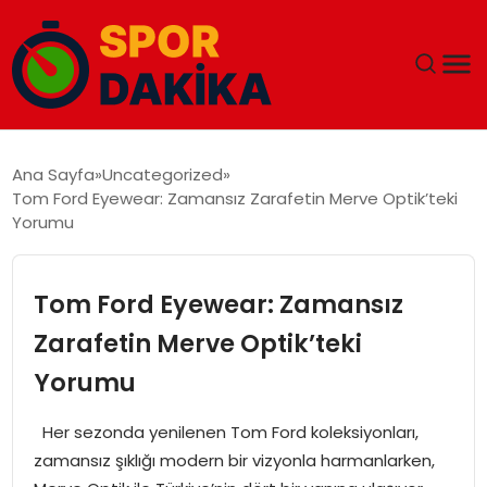
ANA SAYFA
Ana Sayfa
Uncategorized
Tom Ford Eyewear: Zamansız Zarafetin Merve Optik’teki
GÜNDEM
Yorumu
DÜNYA
Tom Ford Eyewear: Zamansız
EĞITIM
Zarafetin Merve Optik’teki
Yorumu
EKONOMI
Her sezonda yenilenen Tom Ford koleksiyonları,
MAGAZIN
zamansız şıklığı modern bir vizyonla harmanlarken,