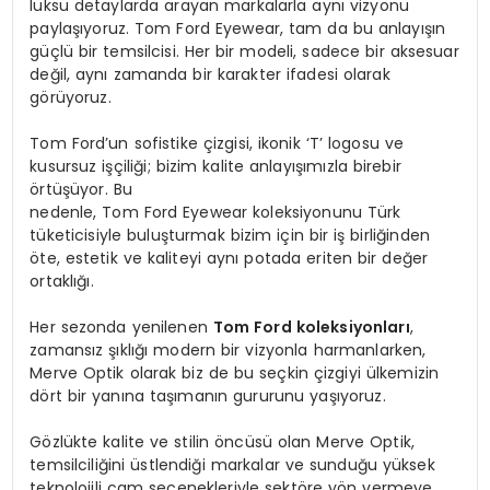
lüksü detaylarda arayan markalarla aynı vizyonu
paylaşıyoruz. Tom Ford Eyewear, tam da bu anlayışın
güçlü bir temsilcisi. Her bir modeli, sadece bir aksesuar
değil, aynı zamanda bir karakter ifadesi olarak
görüyoruz.
Tom Ford’un sofistike çizgisi, ikonik ‘T’ logosu ve
kusursuz işçiliği; bizim kalite anlayışımızla birebir
örtüşüyor. Bu
nedenle, Tom Ford Eyewear koleksiyonunu Türk
tüketicisiyle buluşturmak bizim için bir iş birliğinden
öte, estetik ve kaliteyi aynı potada eriten bir değer
ortaklığı.
Her sezonda yenilenen
Tom
Ford koleksiyonları
,
zamansız şıklığı modern bir vizyonla harmanlarken,
Merve Optik olarak biz de bu seçkin çizgiyi ülkemizin
dört bir yanına taşımanın gururunu yaşıyoruz.
Gözlükte kalite ve stilin öncüsü olan Merve Optik,
temsilciliğini üstlendiği markalar ve sunduğu yüksek
teknolojili cam seçenekleriyle sektöre yön vermeye