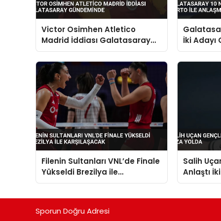
Victor Osimhen Atletico
Galatasar
Madrid İddiası Galatasaray
İki Adayı 
Gündeminde
Anlaşma 
Filenin Sultanları VNL’de Finale
Salih Uçan
Yükseldi Brezilya ile
Anlaştı İk
Karşılaşacak
Sporun Doğru Adresi