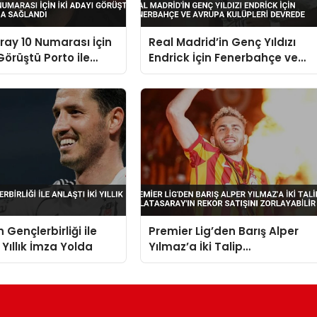
ay 10 Numarası İçin
Real Madrid’in Genç Yıldızı
Görüştü Porto ile
Endrick İçin Fenerbahçe ve
Sağlandı
Avrupa Kulüpleri Devrede
 Gençlerbirliği ile
Premier Lig’den Barış Alper
i Yıllık İmza Yolda
Yılmaz’a İki Talip
Galatasaray’ın Rekor Satışını
Zorlayabilir