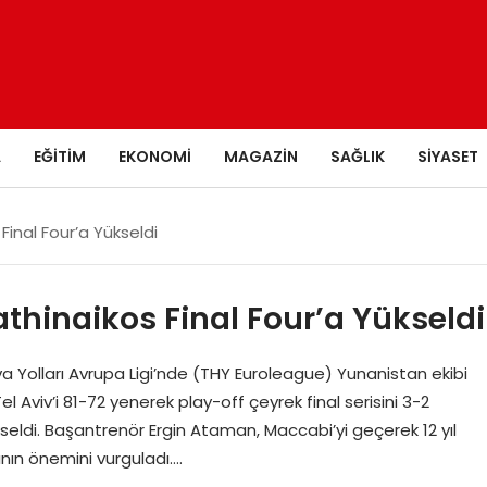
A
EĞITIM
EKONOMI
MAGAZIN
SAĞLIK
SIYASET
Final Four’a Yükseldi
thinaikos Final Four’a Yükseldi
a Yolları Avrupa Ligi’nde (THY Euroleague) Yunanistan ekibi
el Aviv’i 81-72 yenerek play-off çeyrek final serisini 3-2
seldi. Başantrenör Ergin Ataman, Maccabi’yi geçerek 12 yıl
ının önemini vurguladı….