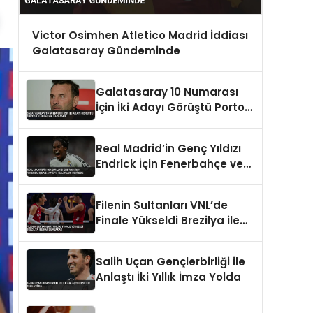
Victor Osimhen Atletico Madrid İddiası
Galatasaray Gündeminde
Galatasaray 10 Numarası
İçin İki Adayı Görüştü Porto
ile Anlaşma Sağlandı
Real Madrid’in Genç Yıldızı
Endrick İçin Fenerbahçe ve
Avrupa Kulüpleri Devrede
Filenin Sultanları VNL’de
Finale Yükseldi Brezilya ile
Karşılaşacak
Salih Uçan Gençlerbirliği ile
Anlaştı İki Yıllık İmza Yolda