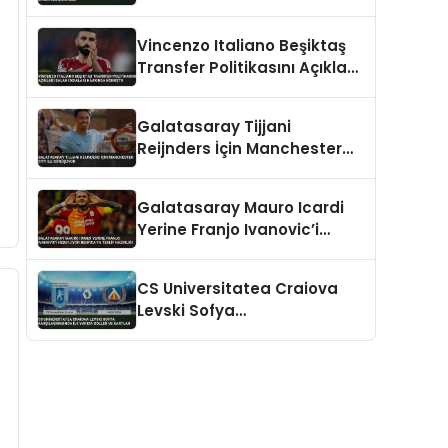
Değişiklikler
Vincenzo Italiano Beşiktaş
Transfer Politikasını Açıkladı
Salah İddiaları Hakkında
Konuştu
Galatasaray Tijjani
Reijnders İçin Manchester
City İle Görüşüyor
Galatasaray Mauro Icardi
Yerine Franjo Ivanovic’i
Hedefliyor Benfica’ya Teklif
Hazırlığı
CS Universitatea Craiova
Levski Sofya
Karşılaşmasında İlk Yarıda
Goller ve Kartlar