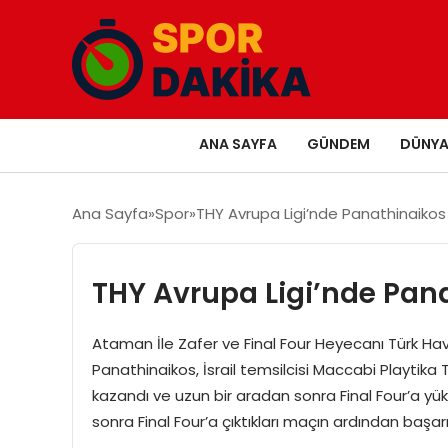
ANA SAYFA
GÜNDEM
DÜNY
Ana Sayfa
Spor
THY Avrupa Ligi’nde Panathinaikos 
THY Avrupa Ligi’nde Pana
Ataman İle Zafer ve Final Four Heyecanı Türk Hav
Panathinaikos, İsrail temsilcisi Maccabi Playtika T
kazandı ve uzun bir aradan sonra Final Four’a yük
sonra Final Four’a çıktıkları maçın ardından başar