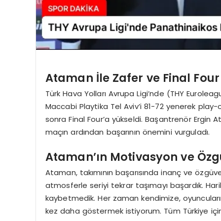
Ataman İle Zafer ve Final Fou
Türk Hava Yolları Avrupa Ligi’nde (THY Euroleagu
Maccabi Playtika Tel Aviv’i 81-72 yenerek play-o
sonra Final Four’a yükseldi. Başantrenör Ergin At
maçın ardından başarının önemini vurguladı.
Ataman’ın Motivasyon ve Özg
Ataman, takımının başarısında inanç ve özgüve
atmosferle seriyi tekrar taşımayı başardık. Har
kaybetmedik. Her zaman kendimize, oyuncularımıza
kez daha göstermek istiyorum. Tüm Türkiye için