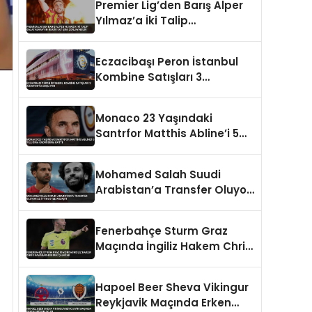
Premier Lig’den Barış Alper
Yılmaz’a İki Talip
Galatasaray’ın Rekor
Satışını Zorlayabilir
Eczacibaşı Peron İstanbul
Kombine Satışları 3
Ağustos’ta Başlıyor
Monaco 23 Yaşındaki
Santrfor Matthis Abline’i 5
Yıllığına Kadrosuna Kattı
Mohamed Salah Suudi
Arabistan’a Transfer Oluyor
Al-İttihad ile Anlaştı
Fenerbahçe Sturm Graz
Maçında İngiliz Hakem Chris
Kavanagh Düdük Çalacak
Hapoel Beer Sheva Vikingur
Reykjavik Maçında Erken